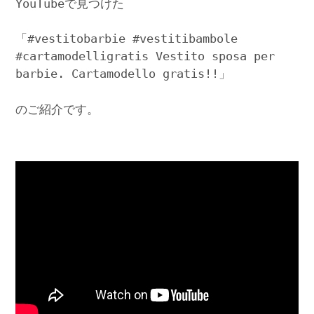
YouTubeで見つけた
「#vestitobarbie #vestitibambole
#cartamodelligratis Vestito sposa per
barbie. Cartamodello gratis!!」
のご紹介です。