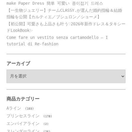
make Paper Dress 簡単 可愛い 종이접기 드레스
【一生物ジュエリー】チームCLASSY.が選んだ婚約指輪＆結婚
指輪を公開【カルティエ／ブシュロン／ショーメ】
【初公開】可愛さも上品さも叶う♡2026年新作ドレス＆タキシー
ドLookBook✨
Come fare un vestito senza cartamodello – I
tutorial di Re-fashion
アーカイブ
ア
ー
カ
イ
ブ
商品カテゴリー
Aライン
(103)
プリンセスライン
(178)
エンパイアライン
(2)
スレンダーライン
(26)