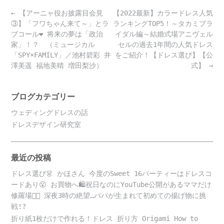
Post
←
【アーニャ役お披露目会見
【2022最新】カラードレス人気
navigation
③】「フワちゃん来て～」とラ
ランキングTOP5！～タカミブラ
ブコール❤ 将来の夢は「政治
イダル編～結婚式場アニヴェル
家」！？ （ミュージカル
セルの過去1年間の人気ドレス
「SPY×FAMILY」／池村碧彩 井
をご紹介！【ドレス選び】【公
澤美遥 福地美晴 増田梨沙）
式】
→
ブログカテゴリー
ウェディングドレスの話
ドレスデザイン研究室
最近の投稿
ドレス選び👗 かほさん 今度のSweet 16パーティーはドレスコ
ードあり😮 お買物へ🛍️祝日なのにYouTube公開があるママだけ
修羅場😵‍💫 深夜3時の絶望…パパが生まれて初めての揚げ物に挑
戦!?
折り紙1枚だけで作れる！ドレス 折り方 Origami How to