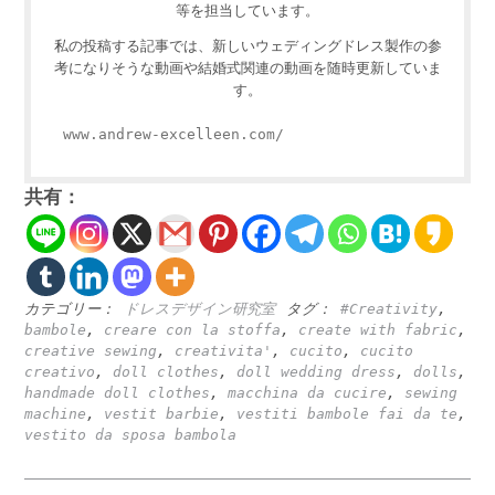
等を担当しています。
私の投稿する記事では、新しいウェディングドレス製作の参
考になりそうな動画や結婚式関連の動画を随時更新していま
す。
www.andrew-excelleen.com/
共有：
カテゴリー：
ドレスデザイン研究室
タグ：
#Creativity
,
bambole
,
creare con la stoffa
,
create with fabric
,
creative sewing
,
creativita'
,
cucito
,
cucito
creativo
,
doll clothes
,
doll wedding dress
,
dolls
,
handmade doll clothes
,
macchina da cucire
,
sewing
machine
,
vestit barbie
,
vestiti bambole fai da te
,
vestito da sposa bambola