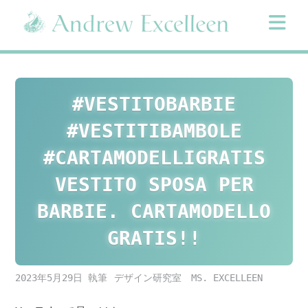
Skip
to
content
#VESTITOBARBIE
#VESTITIBAMBOLE
#CARTAMODELLIGRATIS
VESTITO SPOSA PER
BARBIE. CARTAMODELLO
GRATIS!!
2023年5月29日
デザイン研究室 MS. EXCELLEEN