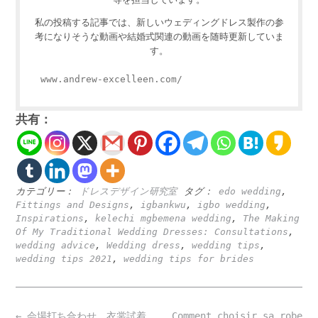
私の投稿する記事では、新しいウェディングドレス製作の参
考になりそうな動画や結婚式関連の動画を随時更新していま
す。
www.andrew-excelleen.com/
共有：
カテゴリー：
ドレスデザイン研究室
タグ：
edo wedding
,
Fittings and Designs
,
igbankwu
,
igbo wedding
,
Inspirations
,
kelechi mgbemena wedding
,
The Making
Of My Traditional Wedding Dresses: Consultations
,
wedding advice
,
Wedding dress
,
wedding tips
,
wedding tips 2021
,
wedding tips for brides
Post
←
会場打ち合わせ、衣裳試着、
Comment choisir sa robe