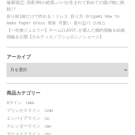
修羅場😵‍💫 深夜3時の絶望…パパが生まれて初めての揚げ物に挑
戦!?
折り紙1枚だけで作れる！ドレス 折り方 Origami How to
make Paper Dress 簡単 可愛い 종이접기 드레스
【一生物ジュエリー】チームCLASSY.が選んだ婚約指輪＆結婚
指輪を公開【カルティエ／ブシュロン／ショーメ】
アーカイブ
ア
ー
カ
イ
ブ
商品カテゴリー
Aライン
(103)
プリンセスライン
(178)
エンパイアライン
(2)
スレンダーライン
(26)
マーメイドライン
(71)