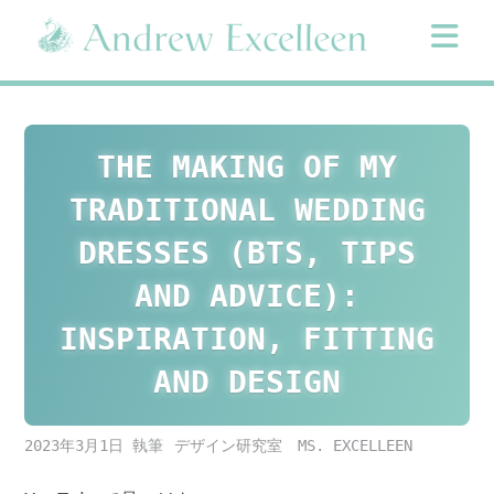
Skip
to
content
THE MAKING OF MY
TRADITIONAL WEDDING
DRESSES (BTS, TIPS
AND ADVICE):
INSPIRATION, FITTING
AND DESIGN
2023年3月1日
デザイン研究室 MS. EXCELLEEN