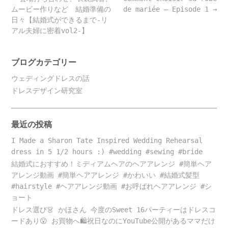
navigation
ムービー作りなど 結婚準備の
de mariée – Episode 1
→
日々【結婚式ができるまで-リ
アル夫婦に密着vol2-】
ブログカテゴリー
ウェディングドレスの話
ドレスデザイン研究室
最近の投稿
I Made a Sharon Tate Inspired Wedding Rehearsal
dress in 5 1/2 hours :) #wedding #sewing #bride
結婚式におすすめ！ミディアムヘアのヘアアレンジ #簡単ヘア
アレンジ動画 #簡単ヘアアレンジ #かわいい #結婚式髪型
#hairstyle #ヘアアレンジ動画 #お呼ばれヘアアレンジ #シ
ョート
ドレス選び👗 かほさん 今度のSweet 16パーティーはドレスコ
ードあり😮 お買物へ🛍️祝日なのにYouTube公開があるママだけ