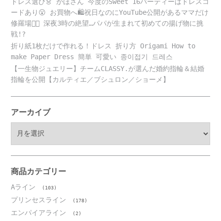
ドレス選び👗 かほさん 今度のSweet 16パーティーはドレスコ
ードあり😮 お買物へ🛍️祝日なのにYouTube公開があるママだけ
修羅場😵‍💫 深夜3時の絶望…パパが生まれて初めての揚げ物に挑
戦!?
折り紙1枚だけで作れる！ドレス 折り方 Origami How to
make Paper Dress 簡単 可愛い 종이접기 드레스
【一生物ジュエリー】チームCLASSY.が選んだ婚約指輪＆結婚
指輪を公開【カルティエ／ブシュロン／ショーメ】
アーカイブ
ア
ー
カ
イ
ブ
商品カテゴリー
Aライン
(103)
プリンセスライン
(178)
エンパイアライン
(2)