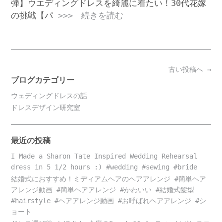
弾】ウエディングドレスを綺麗に着たい！30代花嫁
の挑戦【パ
>>> 続きを読む
Posts
古い投稿へ
→
navigation
ブログカテゴリー
ウェディングドレスの話
ドレスデザイン研究室
最近の投稿
I Made a Sharon Tate Inspired Wedding Rehearsal
dress in 5 1/2 hours :) #wedding #sewing #bride
結婚式におすすめ！ミディアムヘアのヘアアレンジ #簡単ヘア
アレンジ動画 #簡単ヘアアレンジ #かわいい #結婚式髪型
#hairstyle #ヘアアレンジ動画 #お呼ばれヘアアレンジ #シ
ョート