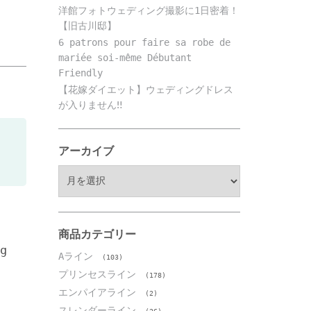
s
洋館フォトウェディング撮影に1日密着！
【旧古川邸】
6 patrons pour faire sa robe de
mariée soi-même Débutant
Friendly
【花嫁ダイエット】ウェディングドレス
が入りません‼️
アーカイブ
ア
ー
カ
イ
ブ
商品カテゴリー
g
Aライン
(103)
プリンセスライン
(178)
エンパイアライン
(2)
スレンダーライン