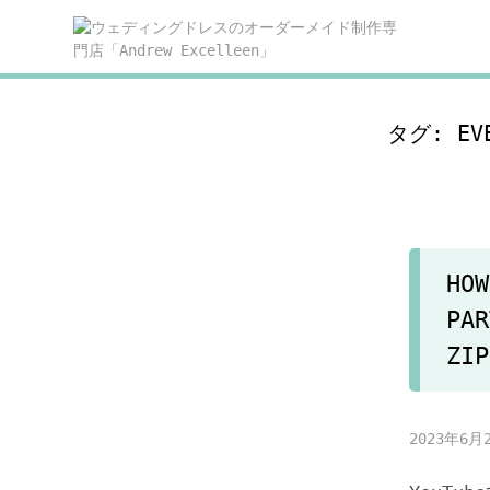
Skip
to
content
タグ:
EV
HOW
PAR
ZIP
2023年6月