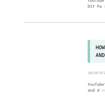
YouTub
DIY Pa
HOW
AND
2023年3月
YouTub
and d