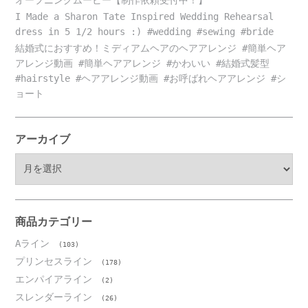
I Made a Sharon Tate Inspired Wedding Rehearsal
dress in 5 1/2 hours :) #wedding #sewing #bride
結婚式におすすめ！ミディアムヘアのヘアアレンジ #簡単ヘア
アレンジ動画 #簡単ヘアアレンジ #かわいい #結婚式髪型
#hairstyle #ヘアアレンジ動画 #お呼ばれヘアアレンジ #シ
ョート
アーカイブ
ア
ー
カ
イ
ブ
商品カテゴリー
Aライン
(103)
プリンセスライン
(178)
エンパイアライン
(2)
スレンダーライン
(26)