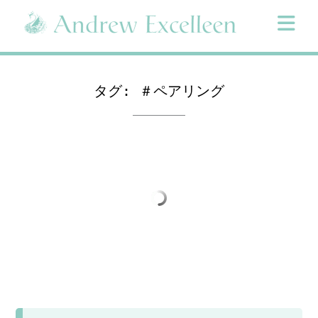
Skip
to
content
タグ:
＃ペアリング