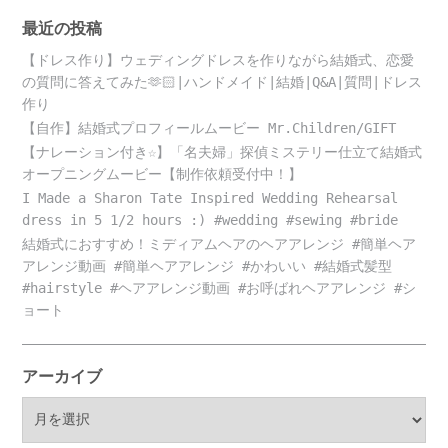
最近の投稿
【ドレス作り】ウェディングドレスを作りながら結婚式、恋愛
の質問に答えてみた🫶🏻|ハンドメイド|結婚|Q&A|質問|ドレス
作り
【自作】結婚式プロフィールムービー Mr.Children/GIFT
【ナレーション付き☆】「名夫婦」探偵ミステリー仕立て結婚式
オープニングムービー【制作依頼受付中！】
I Made a Sharon Tate Inspired Wedding Rehearsal
dress in 5 1/2 hours :) #wedding #sewing #bride
結婚式におすすめ！ミディアムヘアのヘアアレンジ #簡単ヘア
アレンジ動画 #簡単ヘアアレンジ #かわいい #結婚式髪型
#hairstyle #ヘアアレンジ動画 #お呼ばれヘアアレンジ #シ
ョート
アーカイブ
ア
ー