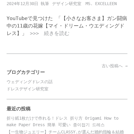
2024年12月30日
デザイン研究室 MS. EXCELLEEN
YouTubeで見つけた 「【小さなお客さま】ガン闘病
中の11歳の花嫁【マイ・ドリーム・ウエディングド
レス】」
>>> 続きを読む
Posts
古い投稿へ
→
navigation
ブログカテゴリー
ウェディングドレスの話
ドレスデザイン研究室
最近の投稿
折り紙1枚だけで作れる！ドレス 折り方 Origami How to
make Paper Dress 簡単 可愛い 종이접기 드레스
【一生物ジュエリー】チームCLASSY.が選んだ婚約指輪＆結婚