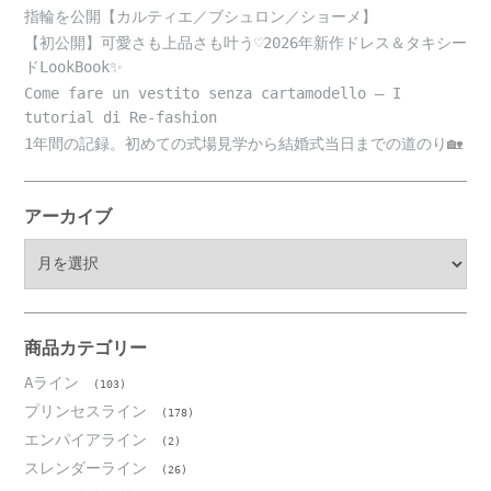
指輪を公開【カルティエ／ブシュロン／ショーメ】
【初公開】可愛さも上品さも叶う♡2026年新作ドレス＆タキシー
ドLookBook✨
Come fare un vestito senza cartamodello – I
tutorial di Re-fashion
1年間の記録。初めての式場見学から結婚式当日までの道のり🏡
アーカイブ
ア
ー
カ
イ
ブ
商品カテゴリー
Aライン
(103)
プリンセスライン
(178)
エンパイアライン
(2)
スレンダーライン
(26)