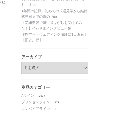
った
fashion
1年間の記録。初めての式場見学から結婚
式当日までの道のり🏡
【花嫁美容で肩甲骨はがしを受けてみ
た！】卒花さまインタビュー🎤
洋館フォトウェディング撮影に1日密着！
【旧古川邸】
アーカイブ
ア
ー
カ
イ
ブ
商品カテゴリー
Aライン
(103)
プリンセスライン
(178)
エンパイアライン
(2)