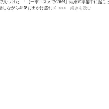
beで見つけた 「【一軍コスメでGRWM】結婚式準備中に起こ
話しながら👰💖お出かけ盛れメ
>>> 続きを読む