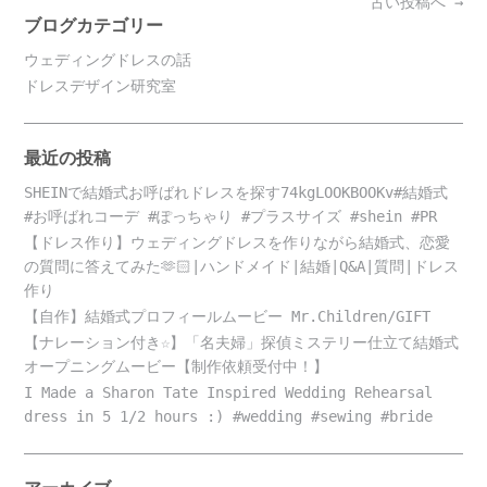
Posts
古い投稿へ
→
navigation
ブログカテゴリー
ウェディングドレスの話
ドレスデザイン研究室
最近の投稿
SHEINで結婚式お呼ばれドレスを探す74kgLOOKBOOKv#結婚式
#お呼ばれコーデ #ぽっちゃり #プラスサイズ #shein #PR
【ドレス作り】ウェディングドレスを作りながら結婚式、恋愛
の質問に答えてみた🫶🏻|ハンドメイド|結婚|Q&A|質問|ドレス
作り
【自作】結婚式プロフィールムービー Mr.Children/GIFT
【ナレーション付き☆】「名夫婦」探偵ミステリー仕立て結婚式
オープニングムービー【制作依頼受付中！】
I Made a Sharon Tate Inspired Wedding Rehearsal
dress in 5 1/2 hours :) #wedding #sewing #bride