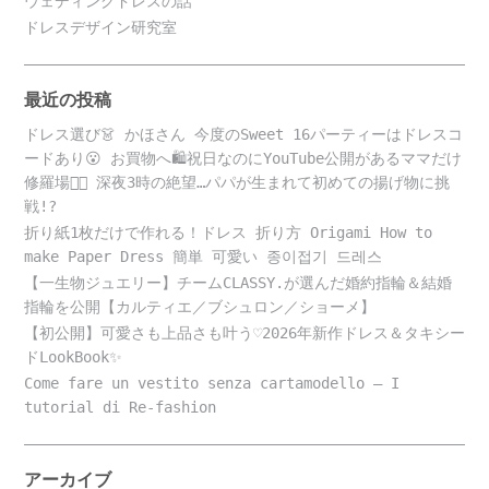
ウェディングドレスの話
ドレスデザイン研究室
最近の投稿
ドレス選び👗 かほさん 今度のSweet 16パーティーはドレスコ
ードあり😮 お買物へ🛍️祝日なのにYouTube公開があるママだけ
修羅場😵‍💫 深夜3時の絶望…パパが生まれて初めての揚げ物に挑
戦!?
折り紙1枚だけで作れる！ドレス 折り方 Origami How to
make Paper Dress 簡単 可愛い 종이접기 드레스
【一生物ジュエリー】チームCLASSY.が選んだ婚約指輪＆結婚
指輪を公開【カルティエ／ブシュロン／ショーメ】
【初公開】可愛さも上品さも叶う♡2026年新作ドレス＆タキシー
ドLookBook✨
Come fare un vestito senza cartamodello – I
tutorial di Re-fashion
アーカイブ