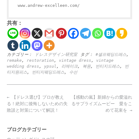
www.andrew-excelleen.com/
共有：
カテゴリー：
ドレスデザイン研究室
タグ：
#셀프웨딩드레스
,
remake
,
restoration
,
vintage dress
,
vintage
wedding dress
,
ypsul
,
리메이크
,
복원
,
빈티지드레스
,
빈
티지원피스
,
빈티지웨딩드레스
,
수선
Post
←
【ドレス選び】プロが教え
【感動の嵐】新婦からの愛溢れ
navigation
る！絶対に後悔しないための失
るサプライズムービー 愛をこ
敗談と対策について解説！
めて花束を
→
ブログカテゴリー