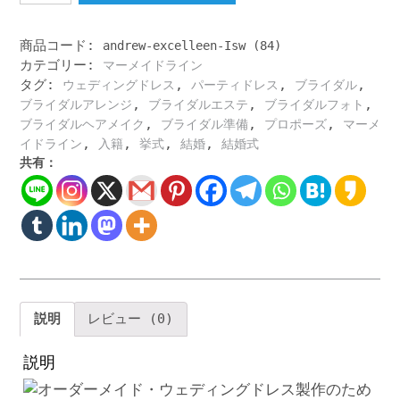
メ
イ
ド
商品コード:
andrew-excelleen-Isw (84)
ラ
カテゴリー:
マーメイドライン
イ
タグ:
,
,
,
ウェディングドレス
パーティドレス
ブライダル
ン
,
,
,
ブライダルアレンジ
ブライダルエステ
ブライダルフォト
個
,
,
,
ブライダルヘアメイク
ブライダル準備
プロポーズ
マーメ
性
,
,
,
,
イドライン
入籍
挙式
結婚
結婚式
的
共有：
で
珍
し
い
デ
ザ
イ
ン
説明
レビュー (0)
ウ
ェ
説明
デ
ィ