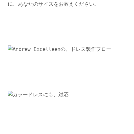
ン
グ
ド
レ
ス
個