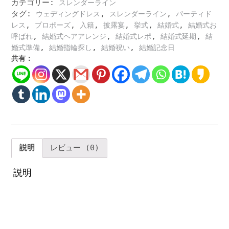
ラ
カテゴリー:
スレンダーライン
イ
タグ:
,
,
ウェディングドレス
スレンダーライン
パーティド
ン
,
,
,
,
,
,
レス
プロポーズ
入籍
披露宴
挙式
結婚式
結婚式お
ド
,
,
,
,
呼ばれ
結婚式ヘアアレンジ
結婚式レポ
結婚式延期
結
レ
,
,
,
婚式準備
結婚指輪探し
結婚祝い
結婚記念日
ス
共有：
の
購
入
を
考
え
て
い
説明
レビュー (0)
る
花
説明
嫁
に
お
す
す
め