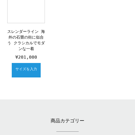
スレンダーライン 海
外の石畳の街に似合
う クラシカルでモダ
ンな一着
¥
201,000
サイズを入力
商品カテゴリー