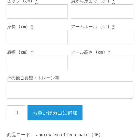
ヒップ (cm)
*
肩から床まで (cm)
*
身長 (cm)
*
アームホール (cm)
*
肩幅 (cm)
*
ヒール高さ (cm)
*
その他ご要望・トレーン等
ス
お買い物カゴに追加
レ
ン
ダ
ー
商品コード:
andrew-excelleen-bain (46)