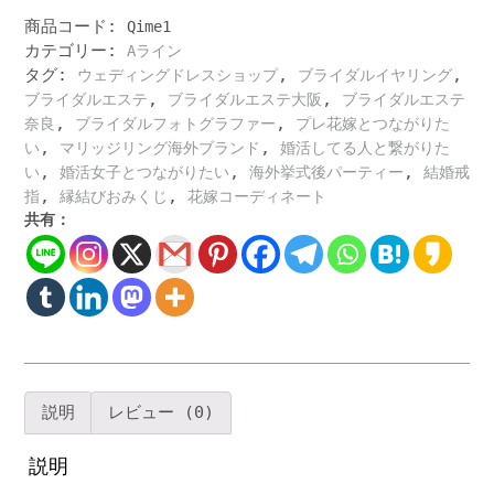
ン
20
商品コード:
Qime1
代
カテゴリー:
Aライン
花
タグ:
,
,
ウェディングドレスショップ
ブライダルイヤリング
嫁
,
,
ブライダルエステ
ブライダルエステ大阪
ブライダルエステ
様
,
,
奈良
ブライダルフォトグラファー
プレ花嫁とつながりた
キ
,
,
い
マリッジリング海外ブランド
婚活してる人と繋がりた
ュ
,
,
,
い
婚活女子とつながりたい
海外挙式後パーティー
結婚戒
ー
,
,
指
縁結びおみくじ
花嫁コーディネート
ト
共有：
系
ウ
ェ
デ
ィ
ン
グ
ド
説明
レビュー (0)
レ
ス
説明
若々
し