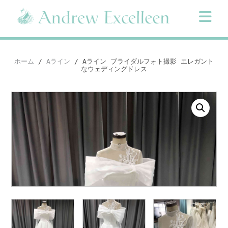
Skip
to
content
ホーム
/
Aライン
/ Aライン ブライダルフォト撮影 エレガント
なウェディングドレス