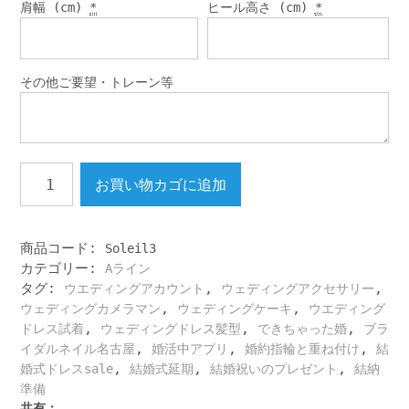
肩幅 (cm)
*
ヒール高さ (cm)
*
その他ご要望・トレーン等
A
お買い物カゴに追加
ラ
イ
ン
ブ
商品コード:
Soleil3
ラ
カテゴリー:
Aライン
イ
タグ:
,
,
ウエディングアカウント
ウェディングアクセサリー
ダ
,
,
ウェディングカメラマン
ウェディングケーキ
ウエディング
ル
,
,
,
ドレス試着
ウェディングドレス髪型
できちゃった婚
ブラ
フ
,
,
,
イダルネイル名古屋
婚活中アプリ
婚約指輪と重ね付け
結
ォ
,
,
,
婚式ドレスsale
結婚式延期
結婚祝いのプレゼント
結納
ト
準備
撮
共有：