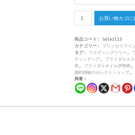
プ
お買い物カゴに
リ
ン
セ
ス
商品コード:
Soleil13
ラ
カテゴリー:
プリンセスライ
イ
タグ:
,
ウエディングツリー
ン
,
ディングヘア
ブライダルエス
婚
,
阜
ブライダルネイル伊勢崎
活
,
婚約指輪のセレクトショップ
女
共有：
子
理
想
形
お
姫
様
オ
フ