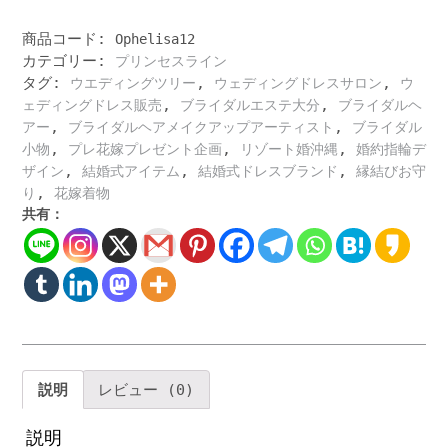
セ
ス
商品コード:
Ophelisa12
ラ
カテゴリー:
プリンセスライン
イ
タグ:
,
,
ウエディングツリー
ウェディングドレスサロン
ウ
ン
,
,
ェディングドレス販売
ブライダルエステ大分
ブライダルヘ
プ
,
,
アー
ブライダルヘアメイクアップアーティスト
ブライダル
レ
,
,
,
小物
プレ花嫁プレゼント企画
リゾート婚沖縄
婚約指輪デ
花
,
,
,
ザイン
結婚式アイテム
結婚式ドレスブランド
縁結びお守
嫁
,
り
花嫁着物
コ
共有：
ミ
ュ
ニ
テ
ィ
で
「可
愛
説明
レビュー (0)
い」
と
説明
絶