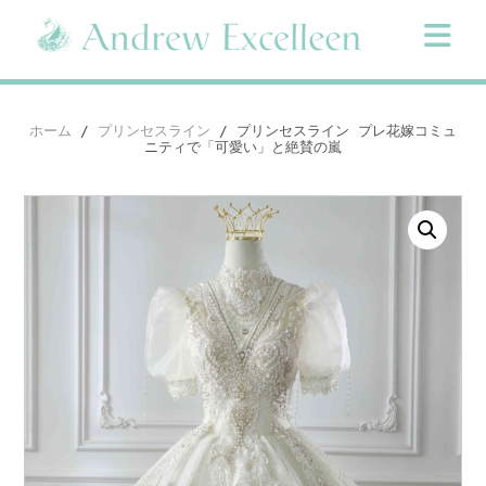
Skip
to
content
ホーム
/
プリンセスライン
/ プリンセスライン プレ花嫁コミュ
ニティで「可愛い」と絶賛の嵐