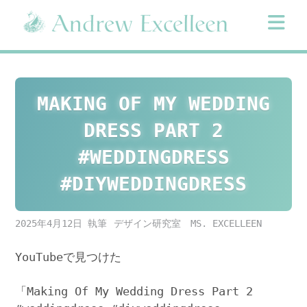
Skip
to
content
MAKING OF MY WEDDING
DRESS PART 2
#WEDDINGDRESS
#DIYWEDDINGDRESS
2025年4月12日
デザイン研究室 MS. EXCELLEEN
YouTubeで見つけた
「Making Of My Wedding Dress Part 2