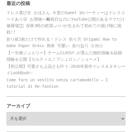
最近の投稿
ドレス選び👗 かほさん 今度のSweet 16パーティーはドレスコ
ードあり😮 お買物へ🛍️祝日なのにYouTube公開があるママだけ
修羅場😵‍💫 深夜3時の絶望…パパが生まれて初めての揚げ物に挑
戦!?
折り紙1枚だけで作れる！ドレス 折り方 Origami How to
make Paper Dress 簡単 可愛い 종이접기 드레스
【一生物ジュエリー】チームCLASSY.が選んだ婚約指輪＆結婚
指輪を公開【カルティエ／ブシュロン／ショーメ】
【初公開】可愛さも上品さも叶う♡2026年新作ドレス＆タキシー
ドLookBook✨
Come fare un vestito senza cartamodello – I
tutorial di Re-fashion
アーカイブ
ア
ー
カ