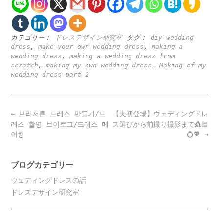
カテゴリー：
ドレスデザイン研究室
タグ：
diy wedding
dress
,
make your own wedding dress
,
making a
wedding dress
,
making a wedding dress from
scratch
,
making my own wedding dress
,
Making of my
wedding dress part 2
Post
←
브리저튼 드레스 만들기/드
【夫初登場】ウェディングドレ
navigation
레스 촬영 브이로그/드레스 메
ス選びから前撮り撮影まで👸🏻
이킹
💍💖
→
ブログカテゴリー
ウェディングドレスの話
ドレスデザイン研究室