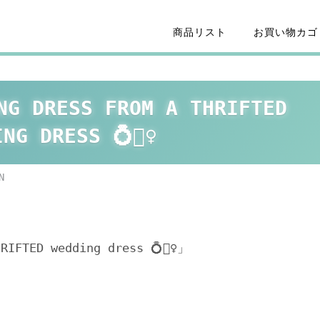
商品リスト
お買い物カゴ
NG DRESS FROM A THRIFTED
NG DRESS 💍👰‍♀️
N
IFTED wedding dress 💍👰‍♀️」