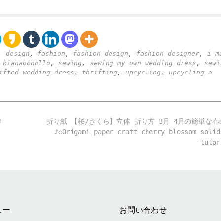
,
design
,
fashion
,
fashion design
,
fashion designer
,
i m
,
kianabonollo
,
sewing
,
sewing my own wedding dress
,
sewi
ifted wedding dress
,
thrifting
,
upcycling
,
upcycling a

折り紙 【桜/さくら】立体 折り方 3月 4月の簡単な
♪◇Origami paper craft cherry blossom solid
tuto
ュー
お問い合わせ