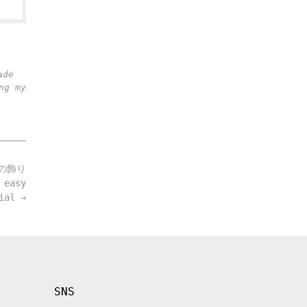
ade
ng my
春の飾り
 easy
rial
→
SNS