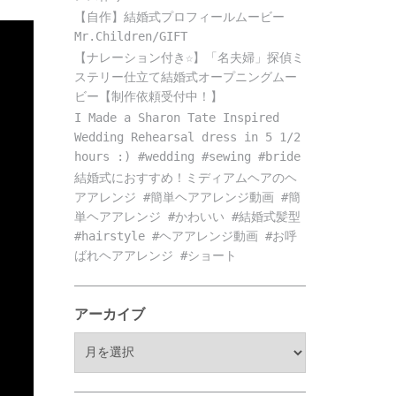
【自作】結婚式プロフィールムービー
Mr.Children/GIFT
【ナレーション付き☆】「名夫婦」探偵ミ
ステリー仕立て結婚式オープニングムー
ビー【制作依頼受付中！】
I Made a Sharon Tate Inspired
Wedding Rehearsal dress in 5 1/2
hours :) #wedding #sewing #bride
結婚式におすすめ！ミディアムヘアのヘ
アアレンジ #簡単ヘアアレンジ動画 #簡
単ヘアアレンジ #かわいい #結婚式髪型
#hairstyle #ヘアアレンジ動画 #お呼
ばれヘアアレンジ #ショート
アーカイブ
ア
ー
カ