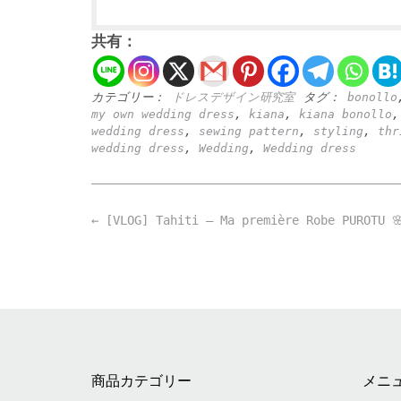
共有：
カテゴリー：
ドレスデザイン研究室
タグ：
bonollo
my own wedding dress
,
kiana
,
kiana bonollo
wedding dress
,
sewing pattern
,
styling
,
thr
wedding dress
,
Wedding
,
Wedding dress
Post
←
[VLOG] Tahiti – Ma première Robe PUROTU 
navigation
商品カテゴリー
メニ