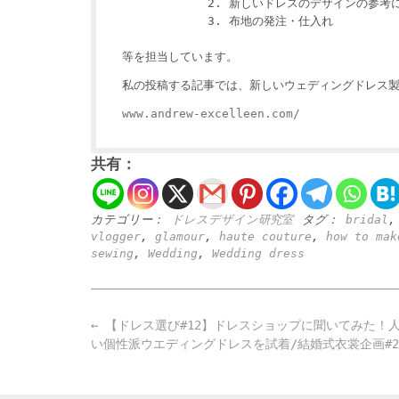
新しいドレスのデザインの参考
布地の発注・仕入れ
等を担当しています。
私の投稿する記事では、新しいウェディングドレス
www.andrew-excelleen.com/
共有：
カテゴリー：
ドレスデザイン研究室
タグ：
bridal
vlogger
,
glamour
,
haute couture
,
how to mak
sewing
,
Wedding
,
Wedding dress
Post
←
【ドレス選び#12】ドレスショップに聞いてみた！
navigation
い個性派ウエディングドレスを試着/結婚式衣裳企画#2