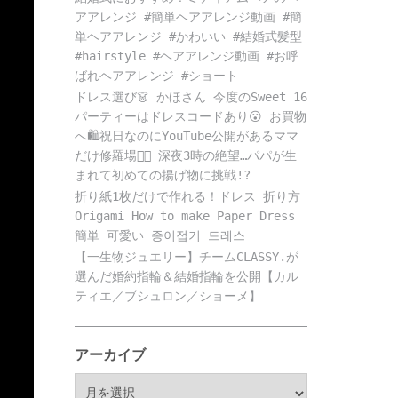
アアレンジ #簡単ヘアアレンジ動画 #簡
単ヘアアレンジ #かわいい #結婚式髪型
#hairstyle #ヘアアレンジ動画 #お呼
ばれヘアアレンジ #ショート
ドレス選び👗 かほさん 今度のSweet 16
パーティーはドレスコードあり😮 お買物
へ🛍️祝日なのにYouTube公開があるママ
だけ修羅場😵‍💫 深夜3時の絶望…パパが生
まれて初めての揚げ物に挑戦!?
折り紙1枚だけで作れる！ドレス 折り方
Origami How to make Paper Dress
簡単 可愛い 종이접기 드레스
【一生物ジュエリー】チームCLASSY.が
選んだ婚約指輪＆結婚指輪を公開【カル
ティエ／ブシュロン／ショーメ】
アーカイブ
ア