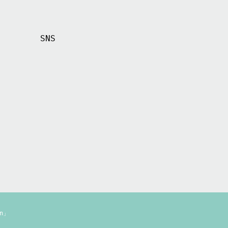
SNS
n」