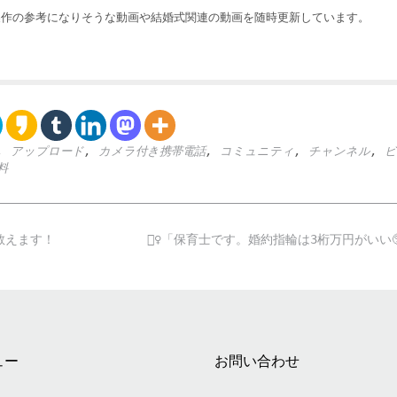
製作の参考になりそうな動画や結婚式関連の動画を随時更新しています。
,
アップロード
,
カメラ付き携帯電話
,
コミュニティ
,
チャンネル
,
ビ
料
教えます！
💁‍♀️「保育士です。婚約指輪は3桁万円がいい
ュー
お問い合わせ