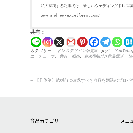
私の投稿する記事では、新しいウェディングドレス
www.andrew-excelleen.com/
共有：
カテゴリー：
ドレスデザイン研究室
タグ：
YouTube
ユーチューブ
,
共有
,
動画
,
動画機能付き携帯電話
,
無
Post
←
【具体例】結婚前に確認すべき内容を婚活のプロが
navigation
商品カテゴリー
メニ