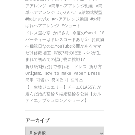
アアレンジ #簡単ヘアアレンジ動画 #簡
単ヘアアレンジ #かわいい #結婚式髪型
#hairstyle #ヘアアレンジ動画 #お呼
ばれヘアアレンジ #ショート
ドレス選び👗 かほさん 今度のSweet 16
パーティーはドレスコードあり😮 お買物
へ🛍️祝日なのにYouTube公開があるママ
だけ修羅場😵‍💫 深夜3時の絶望…パパが生
まれて初めての揚げ物に挑戦!?
折り紙1枚だけで作れる！ドレス 折り方
Origami How to make Paper Dress
簡単 可愛い 종이접기 드레스
【一生物ジュエリー】チームCLASSY.が
選んだ婚約指輪＆結婚指輪を公開【カル
ティエ／ブシュロン／ショーメ】
アーカイブ
ア