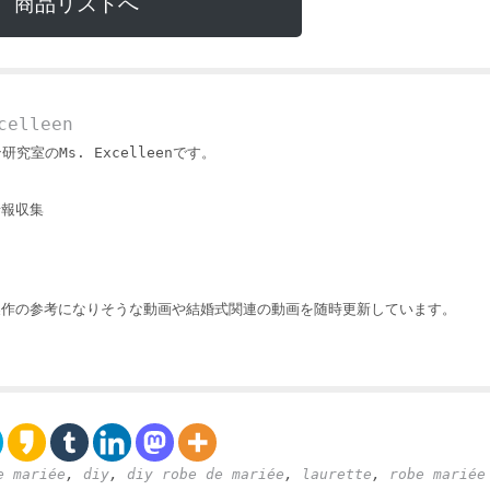
商品リストへ
elleen
ン研究室のMs. Excelleenです。
情報収集
製作の参考になりそうな動画や結婚式関連の動画を随時更新しています。
e mariée
,
diy
,
diy robe de mariée
,
laurette
,
robe mariée