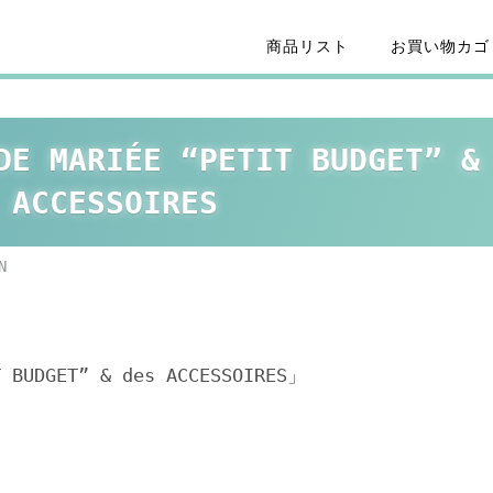
商品リスト
お買い物カゴ
DE MARIÉE “PETIT BUDGET” &
 ACCESSOIRES
N
T BUDGET” & des ACCESSOIRES」