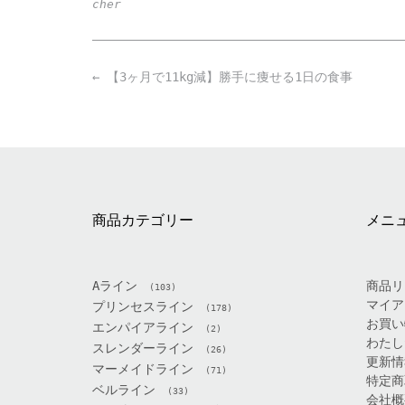
cher
Post
←
【3ヶ月で11kg減】勝手に痩せる1日の食事
navigation
商品カテゴリー
メニ
Aライン
商品リ
(103)
マイア
プリンセスライン
(178)
お買い
エンパイアライン
(2)
わたし
スレンダーライン
(26)
更新情
マーメイドライン
(71)
特定商
ベルライン
(33)
会社概