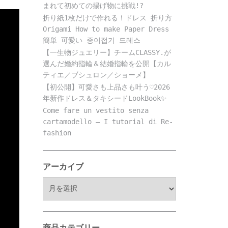
まれて初めての揚げ物に挑戦!?
折り紙1枚だけで作れる！ドレス 折り方
Origami How to make Paper Dress
簡単 可愛い 종이접기 드레스
【一生物ジュエリー】チームCLASSY.が
選んだ婚約指輪＆結婚指輪を公開【カル
ティエ／ブシュロン／ショーメ】
【初公開】可愛さも上品さも叶う♡2026
年新作ドレス＆タキシードLookBook✨
Come fare un vestito senza
cartamodello – I tutorial di Re-
fashion
アーカイブ
ア
ー
カ
イ
ブ
商品カテゴリー