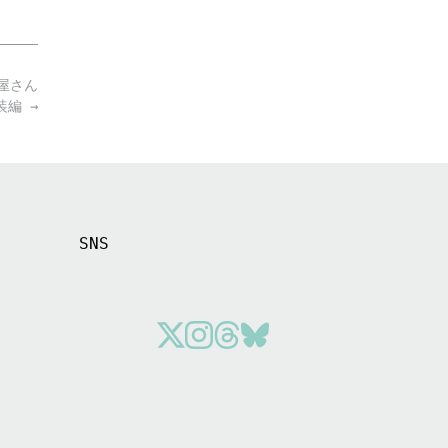
屋さん
和装編
→
SNS