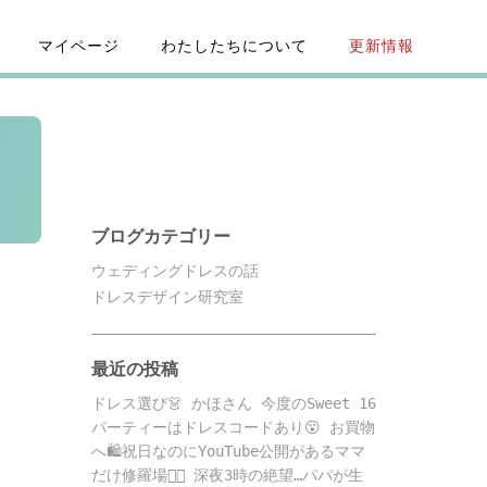
マイページ
わたしたちについて
更新情報
ブログカテゴリー
ウェディングドレスの話
ドレスデザイン研究室
最近の投稿
ドレス選び👗 かほさん 今度のSweet 16
パーティーはドレスコードあり😮 お買物
へ🛍️祝日なのにYouTube公開があるママ
だけ修羅場😵‍💫 深夜3時の絶望…パパが生