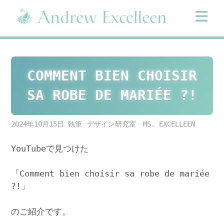
Skip
to
content
COMMENT BIEN CHOISIR
SA ROBE DE MARIÉE ?!
2024年10月15日
デザイン研究室 MS. EXCELLEEN
YouTubeで見つけた
「Comment bien choisir sa robe de mariée
?!」
のご紹介です。