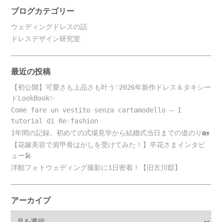
ブログカテゴリー
ウェディングドレスの話
ドレスデザイン研究室
最近の投稿
【初公開】可愛さも上品さも叶う♡2026年新作ドレス＆タキシー
ドLookBook✨
Come fare un vestito senza cartamodello – I
tutorial di Re-fashion
1年間の記録。初めての式場見学から結婚式当日までの道のり🏡
【花嫁美容で肩甲骨はがしを受けてみた！】卒花さまインタビ
ュー🎤
洋館フォトウェディング撮影に1日密着！【旧古川邸】
アーカイブ
ア