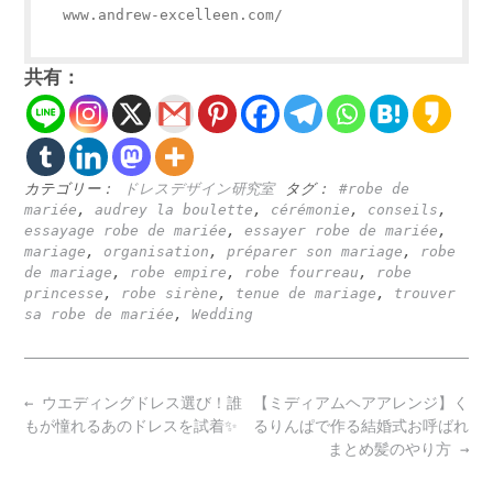
www.andrew-excelleen.com/
共有：
カテゴリー：
ドレスデザイン研究室
タグ：
#robe de
mariée
,
audrey la boulette
,
cérémonie
,
conseils
,
essayage robe de mariée
,
essayer robe de mariée
,
mariage
,
organisation
,
préparer son mariage
,
robe
de mariage
,
robe empire
,
robe fourreau
,
robe
princesse
,
robe sirène
,
tenue de mariage
,
trouver
sa robe de mariée
,
Wedding
Post
←
ウエディングドレス選び！誰
【ミディアムヘアアレンジ】く
navigation
もが憧れるあのドレスを試着✨
るりんぱで作る結婚式お呼ばれ
まとめ髪のやり方
→