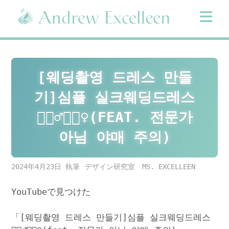
Skip
to
content
[웨딩촬영 드레스 만들
기]심플 실크웨딩드레스
🤵🏻‍♂️👰🏻‍♀️(FEAT. 전문가
아님 야매 주의)
2024年4月23日
デザイン研究室 MS. EXCELLEEN
YouTubeで見つけた
「[웨딩촬영 드레스 만들기]심플 실크웨딩드레스