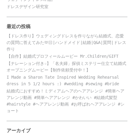
ドレスデザイン研究室
最近の投稿
【ドレス作り】ウェディングドレスを作りながら結婚式、恋愛
の質問に答えてみた🫶🏻|ハンドメイド|結婚|Q&A|質問|ドレス
作り
【自作】結婚式プロフィールムービー Mr.Children/GIFT
【ナレーション付き☆】「名夫婦」探偵ミステリー仕立て結婚式
オープニングムービー【制作依頼受付中！】
I Made a Sharon Tate Inspired Wedding Rehearsal
dress in 5 1/2 hours :) #wedding #sewing #bride
結婚式におすすめ！ミディアムヘアのヘアアレンジ #簡単ヘア
アレンジ動画 #簡単ヘアアレンジ #かわいい #結婚式髪型
#hairstyle #ヘアアレンジ動画 #お呼ばれヘアアレンジ #シ
ョート
アーカイブ