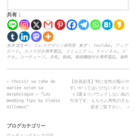
共有：
カテゴリー：
ドレスデザイン研究室
タグ：
YouTube
,
アップ
ロード
,
カメラ付き携帯電話
,
コミュニティ
,
チャンネル
,
ビ
デオ
,
ユーチューブ
,
共有
,
動画
,
動画機能付き携帯電話
,
無料
Post
←
Choisir sa robe de
【全員必見】特に女性が陥りや
navigation
mariée selon sa
すいやってはいけないダイエッ
morphologie – “Les
ト3選＆リバウンドしない為の
Wedding Tips by Elodie
方法です。もちろん男性の方も
Villemus”
是非ご覧下さい。
→
ブログカテゴリー
ウェディングドレスの話