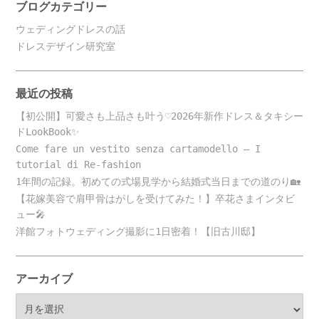
ブログカテゴリー
ウェディングドレスの話
ドレスデザイン研究室
最近の投稿
【初公開】可愛さも上品さも叶う♡2026年新作ドレス＆タキシー
ドLookBook✨
Come fare un vestito senza cartamodello – I
tutorial di Re-fashion
1年間の記録。初めての式場見学から結婚式当日までの道のり🏡
【花嫁美容で肩甲骨はがしを受けてみた！】卒花さまインタビ
ュー🎤
洋館フォトウェディング撮影に1日密着！【旧古川邸】
アーカイブ
ア
ー