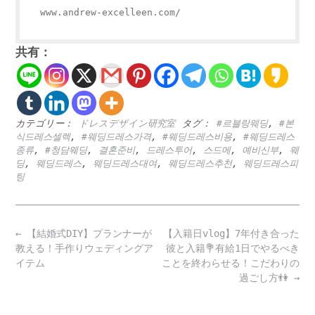
www.andrew-excelleen.com/
共有：
カテゴリー：
ドレスデザイン研究室
タグ：
#르블랑웨딩
,
#본
식드레스셀렉
,
#웨딩드레스가격
,
#웨딩드레스비용
,
#웨딩드레스
종류
,
#청담웨딩
,
결혼준비
,
드레스투어
,
스드메
,
예비신부
,
웨
딩
,
웨딩드레스
,
웨딩드레스대여
,
웨딩드레스추천
,
웨딩드레스피
팅
Post
←
【結婚式DIY】プランナーが
【入籍日vlog】7年付き合った
navigation
教える！手作りウェディングア
彼と入籍💐有給1日でやるべき
イテム
ことを終わらせる！こだわりの
過ごし方👫
→