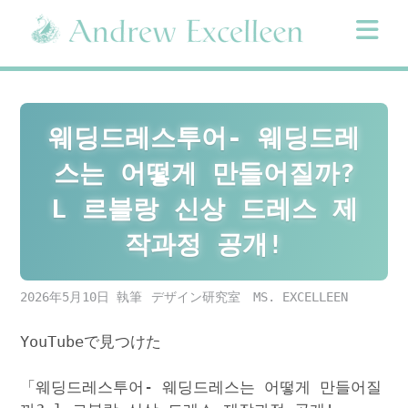
Skip
to
content
웨딩드레스투어- 웨딩드레
스는 어떻게 만들어질까?
L 르블랑 신상 드레스 제
작과정 공개!
2026年5月10日
デザイン研究室 MS. EXCELLEEN
YouTubeで見つけた
「웨딩드레스투어- 웨딩드레스는 어떻게 만들어질