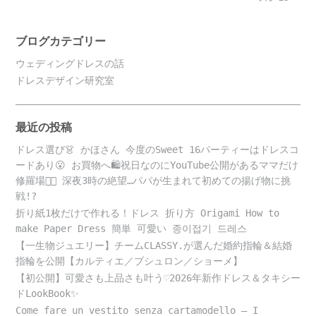
ブログカテゴリー
ウェディングドレスの話
ドレスデザイン研究室
最近の投稿
ドレス選び👗 かほさん 今度のSweet 16パーティーはドレスコ
ードあり😮 お買物へ🛍️祝日なのにYouTube公開があるママだけ
修羅場😵‍💫 深夜3時の絶望…パパが生まれて初めての揚げ物に挑
戦!?
折り紙1枚だけで作れる！ドレス 折り方 Origami How to
make Paper Dress 簡単 可愛い 종이접기 드레스
【一生物ジュエリー】チームCLASSY.が選んだ婚約指輪＆結婚
指輪を公開【カルティエ／ブシュロン／ショーメ】
【初公開】可愛さも上品さも叶う♡2026年新作ドレス＆タキシー
ドLookBook✨
Come fare un vestito senza cartamodello – I