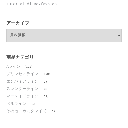
tutorial di Re-fashion
アーカイブ
ア
ー
カ
イ
ブ
商品カテゴリー
Aライン
(103)
プリンセスライン
(178)
エンパイアライン
(2)
スレンダーライン
(26)
マーメイドライン
(71)
ベルライン
(33)
その他・カスタマイズ
(0)