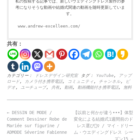
私の投稿する記事では、新しいウェディングドレス製作の参
考になりそうな動画や結婚式関連の動画を随時更新していま
す。
www.andrew-excelleen.com/
共有：
カテゴリー：
ドレスデザイン研究室
タグ：
YouTube
,
アップ
ロード
,
カメラ付き携帯電話
,
コミュニティ
,
チャンネル
,
ビ
デオ
,
ユーチューブ
,
共有
,
動画
,
動画機能付き携帯電話
,
無料
Post
←
DESSIN DE MODE /
【以前と何かが違う•••】体型
navigation
Comment Dessiner Robe de
変化による結婚式1週間前のド
Mariée sur figurine /
レス選び🧖‍♀️ / マイ・ドリー
ADMODE Séverine Fabienne
ム・ウエディングドレス シー
ズン15
→