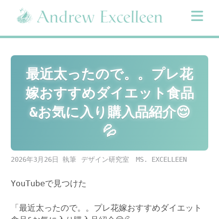
Skip
to
content
最近太ったので。。プレ花
嫁おすすめダイエット食品
&お気に入り購入品紹介😌
💦
2026年3月26日
デザイン研究室 MS. EXCELLEEN
YouTubeで見つけた
「最近太ったので。。プレ花嫁おすすめダイエット