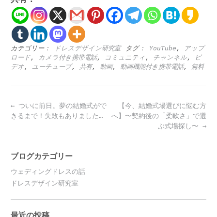
カテゴリー：
ドレスデザイン研究室
タグ：
YouTube
,
アップ
ロード
,
カメラ付き携帯電話
,
コミュニティ
,
チャンネル
,
ビ
デオ
,
ユーチューブ
,
共有
,
動画
,
動画機能付き携帯電話
,
無料
Post
←
ついに前日。夢の結婚式がで
【今、結婚式場選びに悩む方
navigation
きるまで！失敗もありました…
へ】〜契約後の「柔軟さ」で選
ぶ式場探し〜
→
ブログカテゴリー
ウェディングドレスの話
ドレスデザイン研究室
最近の投稿