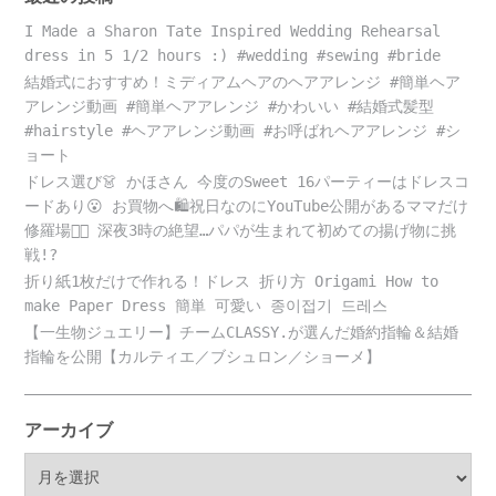
I Made a Sharon Tate Inspired Wedding Rehearsal
dress in 5 1/2 hours :) #wedding #sewing #bride
結婚式におすすめ！ミディアムヘアのヘアアレンジ #簡単ヘア
アレンジ動画 #簡単ヘアアレンジ #かわいい #結婚式髪型
#hairstyle #ヘアアレンジ動画 #お呼ばれヘアアレンジ #シ
ョート
ドレス選び👗 かほさん 今度のSweet 16パーティーはドレスコ
ードあり😮 お買物へ🛍️祝日なのにYouTube公開があるママだけ
修羅場😵‍💫 深夜3時の絶望…パパが生まれて初めての揚げ物に挑
戦!?
折り紙1枚だけで作れる！ドレス 折り方 Origami How to
make Paper Dress 簡単 可愛い 종이접기 드레스
【一生物ジュエリー】チームCLASSY.が選んだ婚約指輪＆結婚
指輪を公開【カルティエ／ブシュロン／ショーメ】
アーカイブ
ア
ー