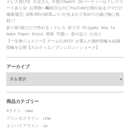
ドレス選び👗 かほさん 今度のSweet 16パーティーはドレスコ
ードあり😮 お買物へ🛍️祝日なのにYouTube公開があるママだけ
修羅場😵‍💫 深夜3時の絶望…パパが生まれて初めての揚げ物に挑
戦!?
折り紙1枚だけで作れる！ドレス 折り方 Origami How to
make Paper Dress 簡単 可愛い 종이접기 드레스
【一生物ジュエリー】チームCLASSY.が選んだ婚約指輪＆結婚
指輪を公開【カルティエ／ブシュロン／ショーメ】
アーカイブ
ア
ー
カ
イ
ブ
商品カテゴリー
Aライン
(103)
プリンセスライン
(178)
エンパイアライン
(2)