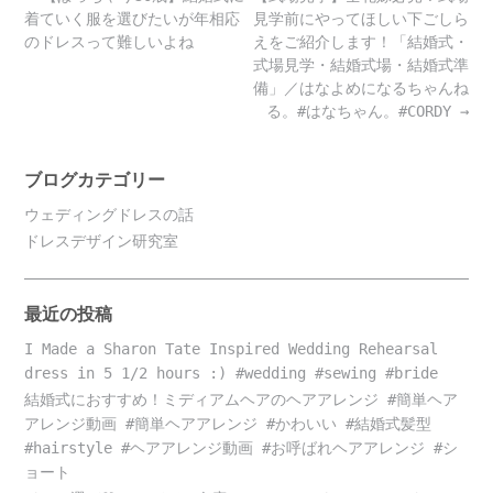
navigation
着ていく服を選びたいが年相応
見学前にやってほしい下ごしら
のドレスって難しいよね
えをご紹介します！「結婚式・
式場見学・結婚式場・結婚式準
備」／はなよめになるちゃんね
る。#はなちゃん。#CORDY
→
ブログカテゴリー
ウェディングドレスの話
ドレスデザイン研究室
最近の投稿
I Made a Sharon Tate Inspired Wedding Rehearsal
dress in 5 1/2 hours :) #wedding #sewing #bride
結婚式におすすめ！ミディアムヘアのヘアアレンジ #簡単ヘア
アレンジ動画 #簡単ヘアアレンジ #かわいい #結婚式髪型
#hairstyle #ヘアアレンジ動画 #お呼ばれヘアアレンジ #シ
ョート