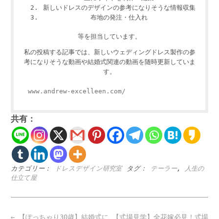
新しいドレスのデザインの参考になりそうな情報収集
布地の発注・仕入れ
等を担当しています。
私の投稿する記事では、新しいウェディングドレス製作の参
考になりそうな動画や結婚式関連の動画を随時更新していま
す。
www.andrew-excelleen.com/
共有：
カテゴリー：
ドレスデザイン研究室
タグ：
テーラー
,
人生の
仕立て屋
Post
←
【ぽっちゃり30歳】結婚式に
【式場見学】全花嫁必見！式場