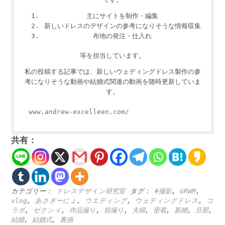
主にサイトを制作・編集
新しいドレスのデザインの参考になりそうな情報収集
布地の発注・仕入れ
等を担当しています。
私の投稿する記事では、新しいウェディングドレス製作の参
考になりそうな動画や結婚式関連の動画を随時更新していま
す。
www.andrew-excelleen.com/
共有：
カテゴリー：
ドレスデザイン研究室
タグ：
#撮影
,
GRWM
,
vlog
,
あさぎーにょ
,
ウエディング
,
ウェディングドレス
,
コ
ラボ
,
ゼクシィ
,
作品撮り
,
前撮り
,
夫婦
,
密着
,
新婚
,
旦那
,
結婚
,
結婚式
,
裏側