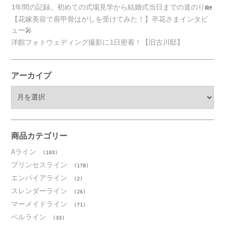
1年間の記録。初めての式場見学から結婚式当日までの道のり🏡
【花嫁美容で肩甲骨はがしを受けてみた！】卒花さまインタビ
ュー🎤
洋館フォトウェディング撮影に1日密着！【旧古川邸】
アーカイブ
ア
ー
カ
イ
ブ
商品カテゴリー
Aライン
(103)
プリンセスライン
(178)
エンパイアライン
(2)
スレンダーライン
(26)
マーメイドライン
(71)
ベルライン
(33)