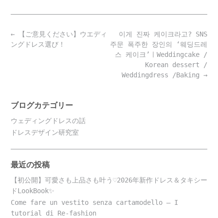
Post
←
【ご意見ください】ウエディ
이게 진짜 케이크라고? SNS
navigation
ングドレス選び！
주문 폭주한 장인의 ‘웨딩드레
스 케이크’ㅣWeddingcake /
Korean dessert /
Weddingdress /Baking
→
ブログカテゴリー
ウェディングドレスの話
ドレスデザイン研究室
最近の投稿
【初公開】可愛さも上品さも叶う♡2026年新作ドレス＆タキシー
ドLookBook✨
Come fare un vestito senza cartamodello – I
tutorial di Re-fashion