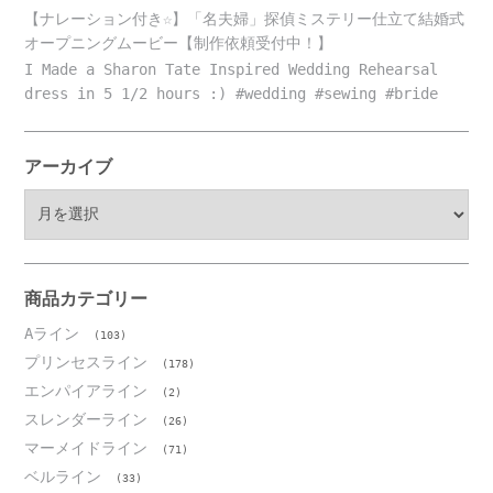
【ナレーション付き☆】「名夫婦」探偵ミステリー仕立て結婚式
オープニングムービー【制作依頼受付中！】
I Made a Sharon Tate Inspired Wedding Rehearsal
dress in 5 1/2 hours :) #wedding #sewing #bride
アーカイブ
ア
ー
カ
イ
ブ
商品カテゴリー
Aライン
(103)
プリンセスライン
(178)
エンパイアライン
(2)
スレンダーライン
(26)
マーメイドライン
(71)
ベルライン
(33)