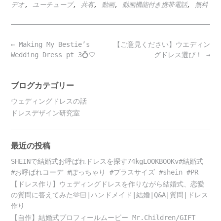
デオ
,
ユーチューブ
,
共有
,
動画
,
動画機能付き携帯電話
,
無料
Post
←
Making My Bestie’s
【ご意見ください】ウエディン
navigation
Wedding Dress pt 3💍🤍
グドレス選び！
→
ブログカテゴリー
ウェディングドレスの話
ドレスデザイン研究室
最近の投稿
SHEINで結婚式お呼ばれドレスを探す74kgLOOKBOOKv#結婚式
#お呼ばれコーデ #ぽっちゃり #プラスサイズ #shein #PR
【ドレス作り】ウェディングドレスを作りながら結婚式、恋愛
の質問に答えてみた🫶🏻|ハンドメイド|結婚|Q&A|質問|ドレス
作り
【自作】結婚式プロフィールムービー Mr.Children/GIFT