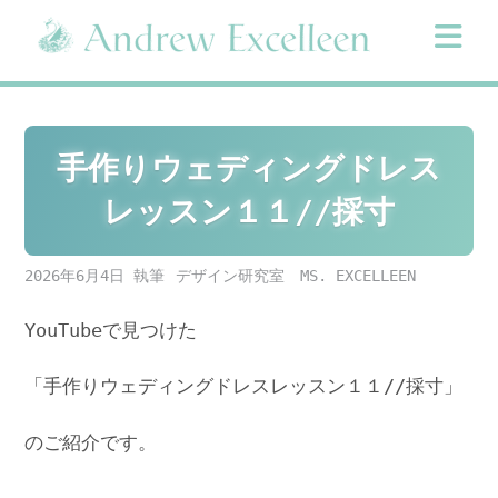
Skip
to
content
手作りウェディングドレス
レッスン１１//採寸
2026年6月4日
デザイン研究室 MS. EXCELLEEN
YouTubeで見つけた
「手作りウェディングドレスレッスン１１//採寸」
のご紹介です。