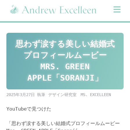
Skip
to
content
思わず涙する美しい結婚式
プロフィールムービー
MRS. GREEN
APPLE「SORANJI」
2025年3月27日
デザイン研究室 MS. EXCELLEEN
YouTubeで見つけた
「思わず涙する美しい結婚式プロフィールムービー