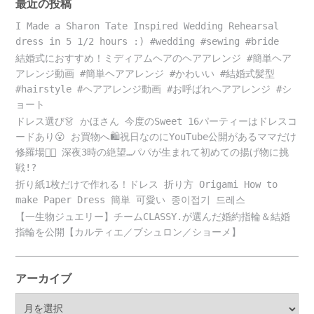
最近の投稿
I Made a Sharon Tate Inspired Wedding Rehearsal
dress in 5 1/2 hours :) #wedding #sewing #bride
結婚式におすすめ！ミディアムヘアのヘアアレンジ #簡単ヘア
アレンジ動画 #簡単ヘアアレンジ #かわいい #結婚式髪型
#hairstyle #ヘアアレンジ動画 #お呼ばれヘアアレンジ #シ
ョート
ドレス選び👗 かほさん 今度のSweet 16パーティーはドレスコ
ードあり😮 お買物へ🛍️祝日なのにYouTube公開があるママだけ
修羅場😵‍💫 深夜3時の絶望…パパが生まれて初めての揚げ物に挑
戦!?
折り紙1枚だけで作れる！ドレス 折り方 Origami How to
make Paper Dress 簡単 可愛い 종이접기 드레스
【一生物ジュエリー】チームCLASSY.が選んだ婚約指輪＆結婚
指輪を公開【カルティエ／ブシュロン／ショーメ】
アーカイブ
ア