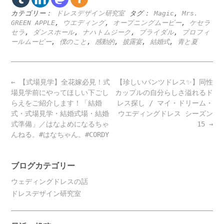
カテゴリー：
ドレスデザイン研究室
タグ：
Magic
,
Mrs.
GREEN APPLE
,
ウエディング
,
オープニングムービー
,
ケセラ
セラ
,
ダンスホール
,
ナハトムジーク
,
ブライダル
,
プロフィ
ールムービー
,
僕のこと
,
感動的
,
披露宴
,
結婚式
,
青と夏
Post
←
【式場見学】全花嫁必見！式
【珍しいパンツドレス✨】同性
navigation
場見学前にやってほしい下ごし
カップルの自分らしさ溢れるド
らえをご紹介します！「結婚
レス探し / マイ・ドリーム・
式・式場見学・結婚式場・結婚
ウエディングドレス シーズン
式準備」／はなよめになるちゃ
15
→
んねる。#はなちゃん。#CORDY
ブログカテゴリー
ウェディングドレスの話
ドレスデザイン研究室