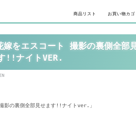
商品リスト
お買い物カゴ
花嫁をエスコート 撮影の裏側全部
す!!ナイトVER.
EN
影の裏側全部見せます!!ナイトver.」