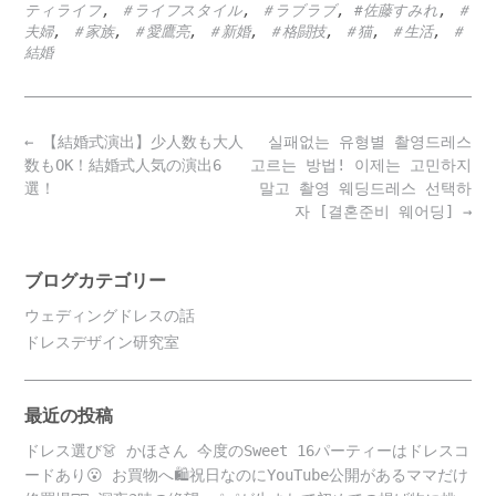
ティライフ
,
＃ライフスタイル
,
＃ラブラブ
,
#佐藤すみれ
,
＃
夫婦
,
＃家族
,
＃愛鷹亮
,
＃新婚
,
＃格闘技
,
＃猫
,
＃生活
,
＃
結婚
Post
←
【結婚式演出】少人数も大人
실패없는 유형별 촬영드레스
navigation
数もOK！結婚式人気の演出6
고르는 방법! 이제는 고민하지
選！
말고 촬영 웨딩드레스 선택하
자 [결혼준비 웨어딩]
→
ブログカテゴリー
ウェディングドレスの話
ドレスデザイン研究室
最近の投稿
ドレス選び👗 かほさん 今度のSweet 16パーティーはドレスコ
ードあり😮 お買物へ🛍️祝日なのにYouTube公開があるママだけ