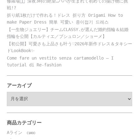
修羅場😵‍💫 深夜3時の絶望…パパが生まれて初めての揚げ物に挑
戦!?
折り紙1枚だけで作れる！ドレス 折り方 Origami How to
make Paper Dress 簡単 可愛い 종이접기 드레스
【一生物ジュエリー】チームCLASSY.が選んだ婚約指輪＆結婚
指輪を公開【カルティエ／ブシュロン／ショーメ】
【初公開】可愛さも上品さも叶う♡2026年新作ドレス＆タキシー
ドLookBook✨
Come fare un vestito senza cartamodello – I
tutorial di Re-fashion
アーカイブ
ア
ー
カ
イ
ブ
商品カテゴリー
Aライン
(103)