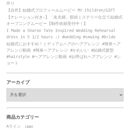
作り
【自作】結婚式プロフィールムービー Mr.Children/GIFT
【ナレーション付き☆】「名夫婦」探偵ミステリー仕立て結婚式
オープニングムービー【制作依頼受付中！】
I Made a Sharon Tate Inspired Wedding Rehearsal
dress in 5 1/2 hours :) #wedding #sewing #bride
結婚式におすすめ！ミディアムヘアのヘアアレンジ #簡単ヘア
アレンジ動画 #簡単ヘアアレンジ #かわいい #結婚式髪型
#hairstyle #ヘアアレンジ動画 #お呼ばれヘアアレンジ #シ
ョート
アーカイブ
ア
ー
カ
イ
ブ
商品カテゴリー
Aライン
(103)