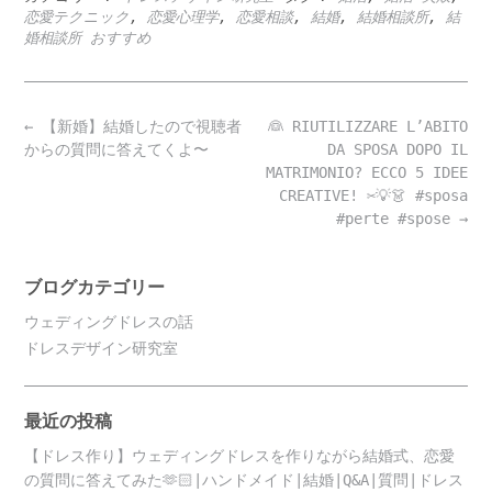
恋愛テクニック
,
恋愛心理学
,
恋愛相談
,
結婚
,
結婚相談所
,
結
婚相談所 おすすめ
Post
←
【新婚】結婚したので視聴者
👰‍ RIUTILIZZARE L’ABITO
navigation
からの質問に答えてくよ〜
DA SPOSA DOPO IL
MATRIMONIO? ECCO 5 IDEE
CREATIVE! ✂️💡👗 #sposa
#perte #spose
→
ブログカテゴリー
ウェディングドレスの話
ドレスデザイン研究室
最近の投稿
【ドレス作り】ウェディングドレスを作りながら結婚式、恋愛
の質問に答えてみた🫶🏻|ハンドメイド|結婚|Q&A|質問|ドレス