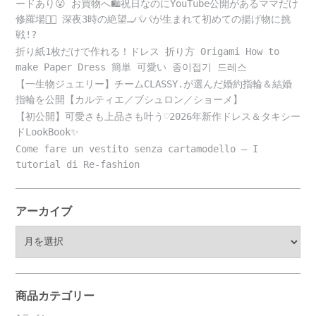
ードあり😮 お買物へ🛍️祝日なのにYouTube公開があるママだけ
修羅場😵‍💫 深夜3時の絶望…パパが生まれて初めての揚げ物に挑
戦!?
折り紙1枚だけで作れる！ドレス 折り方 Origami How to
make Paper Dress 簡単 可愛い 종이접기 드레스
【一生物ジュエリー】チームCLASSY.が選んだ婚約指輪＆結婚
指輪を公開【カルティエ／ブシュロン／ショーメ】
【初公開】可愛さも上品さも叶う♡2026年新作ドレス＆タキシー
ドLookBook✨
Come fare un vestito senza cartamodello – I
tutorial di Re-fashion
アーカイブ
ア
ー
カ
イ
ブ
商品カテゴリー