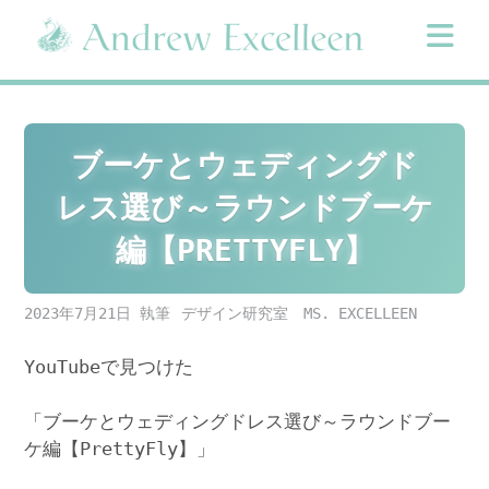
Skip
to
content
ブーケとウェディングド
レス選び～ラウンドブーケ
編【PRETTYFLY】
2023年7月21日
デザイン研究室 MS. EXCELLEEN
YouTubeで見つけた
「ブーケとウェディングドレス選び～ラウンドブー
ケ編【PrettyFly】」