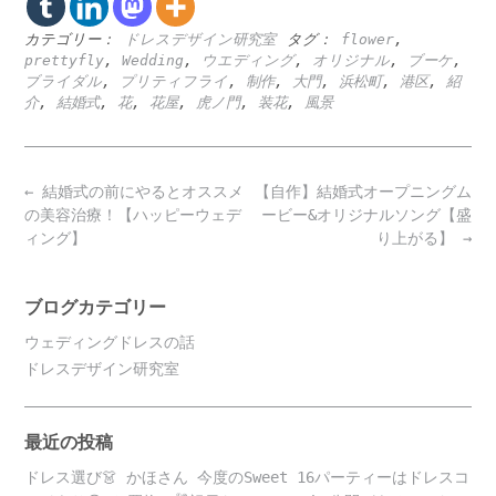
カテゴリー：
ドレスデザイン研究室
タグ：
flower
,
prettyfly
,
Wedding
,
ウエディング
,
オリジナル
,
ブーケ
,
ブライダル
,
プリティフライ
,
制作
,
大門
,
浜松町
,
港区
,
紹
介
,
結婚式
,
花
,
花屋
,
虎ノ門
,
装花
,
風景
Post
←
結婚式の前にやるとオススメ
【自作】結婚式オープニングム
navigation
の美容治療！【ハッピーウェデ
ービー&オリジナルソング【盛
ィング】
り上がる】
→
ブログカテゴリー
ウェディングドレスの話
ドレスデザイン研究室
最近の投稿
ドレス選び👗 かほさん 今度のSweet 16パーティーはドレスコ