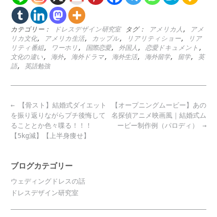
カテゴリー：
ドレスデザイン研究室
タグ：
アメリカ人
,
アメ
リカ文化
,
アメリカ生活
,
カップル
,
リアリティショー
,
リア
リティ番組
,
ワーホリ
,
国際恋愛
,
外国人
,
恋愛ドキュメント
,
文化の違い
,
海外
,
海外ドラマ
,
海外生活
,
海外留学
,
留学
,
英
語
,
英語勉強
Post
←
【骨スト】結婚式ダイエット
【オープニングムービー】あの
navigation
を振り返りながらプチ後悔して
名探偵アニメ映画風｜結婚式ム
ることとか色々喋る！！！
ービー制作例（パロディ）
→
【5kg減】【上半身痩せ】
ブログカテゴリー
ウェディングドレスの話
ドレスデザイン研究室