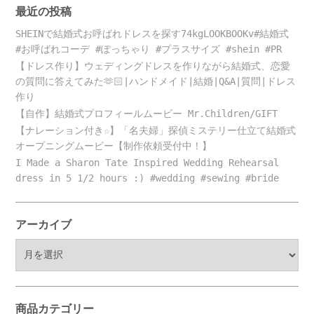
最近の投稿
SHEINで結婚式お呼ばれドレスを探す74kgLOOKBOOKv#結婚式
#お呼ばれコーデ #ぽっちゃり #プラスサイズ #shein #PR
【ドレス作り】ウェディングドレスを作りながら結婚式、恋愛
の質問に答えてみた🫶🏻|ハンドメイド|結婚|Q&A|質問|ドレス
作り
【自作】結婚式プロフィールムービー Mr.Children/GIFT
【ナレーション付き☆】「名夫婦」探偵ミステリー仕立て結婚式
オープニングムービー【制作依頼受付中！】
I Made a Sharon Tate Inspired Wedding Rehearsal
dress in 5 1/2 hours :) #wedding #sewing #bride
アーカイブ
ア
ー
カ
イ
ブ
商品カテゴリー