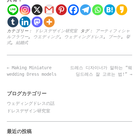
カテゴリー：
ドレスデザイン研究室
タグ：
アーティフィシャ
ルフラワー
,
ウエディング
,
ウェディングドレス
,
ブーケ
,
挙
式
,
結婚式
Post
←
Making Miniature
드레스 디자이너가 말하는 “웨
navigation
wedding Dress models
딩드레스 잘 고르는 법!”
→
ブログカテゴリー
ウェディングドレスの話
ドレスデザイン研究室
最近の投稿