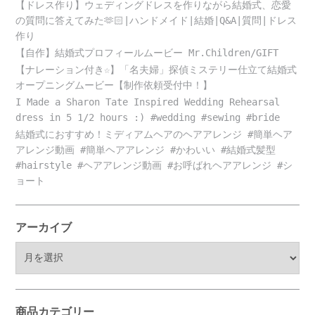
【ドレス作り】ウェディングドレスを作りながら結婚式、恋愛
の質問に答えてみた🫶🏻|ハンドメイド|結婚|Q&A|質問|ドレス
作り
【自作】結婚式プロフィールムービー Mr.Children/GIFT
【ナレーション付き☆】「名夫婦」探偵ミステリー仕立て結婚式
オープニングムービー【制作依頼受付中！】
I Made a Sharon Tate Inspired Wedding Rehearsal
dress in 5 1/2 hours :) #wedding #sewing #bride
結婚式におすすめ！ミディアムヘアのヘアアレンジ #簡単ヘア
アレンジ動画 #簡単ヘアアレンジ #かわいい #結婚式髪型
#hairstyle #ヘアアレンジ動画 #お呼ばれヘアアレンジ #シ
ョート
アーカイブ
ア
ー
カ
イ
ブ
商品カテゴリー