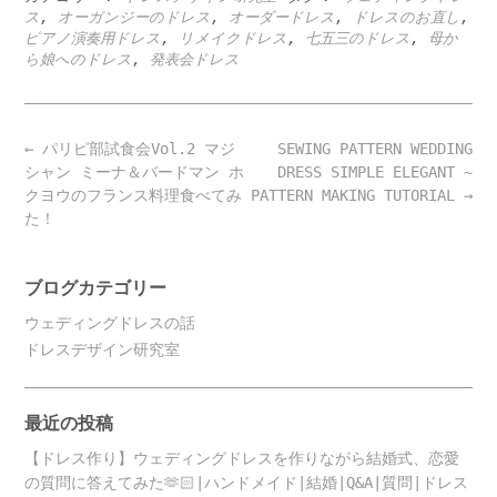
ス
,
オーガンジーのドレス
,
オーダードレス
,
ドレスのお直し
,
ピアノ演奏用ドレス
,
リメイクドレス
,
七五三のドレス
,
母か
ら娘へのドレス
,
発表会ドレス
Post
←
パリピ部試食会Vol.2 マジ
SEWING PATTERN WEDDING
navigation
シャン ミーナ＆バードマン ホ
DRESS SIMPLE ELEGANT ~
クヨウのフランス料理食べてみ
PATTERN MAKING TUTORIAL
→
た！
ブログカテゴリー
ウェディングドレスの話
ドレスデザイン研究室
最近の投稿
【ドレス作り】ウェディングドレスを作りながら結婚式、恋愛
の質問に答えてみた🫶🏻|ハンドメイド|結婚|Q&A|質問|ドレス