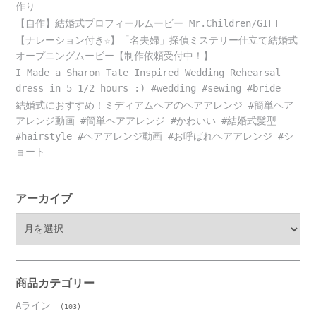
作り
【自作】結婚式プロフィールムービー Mr.Children/GIFT
【ナレーション付き☆】「名夫婦」探偵ミステリー仕立て結婚式
オープニングムービー【制作依頼受付中！】
I Made a Sharon Tate Inspired Wedding Rehearsal
dress in 5 1/2 hours :) #wedding #sewing #bride
結婚式におすすめ！ミディアムヘアのヘアアレンジ #簡単ヘア
アレンジ動画 #簡単ヘアアレンジ #かわいい #結婚式髪型
#hairstyle #ヘアアレンジ動画 #お呼ばれヘアアレンジ #シ
ョート
アーカイブ
ア
ー
カ
イ
ブ
商品カテゴリー
Aライン
(103)