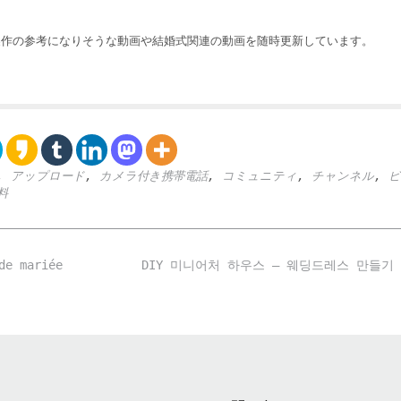
製作の参考になりそうな動画や結婚式関連の動画を随時更新しています。
,
アップロード
,
カメラ付き携帯電話
,
コミュニティ
,
チャンネル
,
ビ
料
de mariée
DIY 미니어처 하우스 – 웨딩드레스 만들기