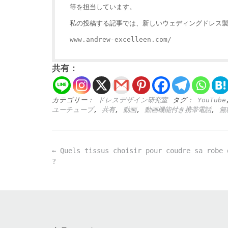
等を担当しています。
私の投稿する記事では、新しいウェディングドレス
www.andrew-excelleen.com/
共有：
カテゴリー：
ドレスデザイン研究室
タグ：
YouTube
ユーチューブ
,
共有
,
動画
,
動画機能付き携帯電話
,
無
Post
←
Quels tissus choisir pour coudre sa robe 
navigation
?