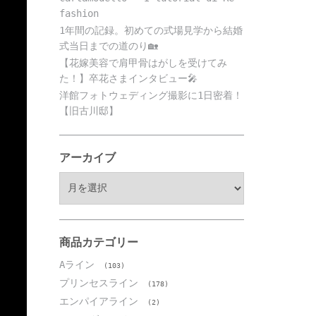
fashion
1年間の記録。初めての式場見学から結婚
式当日までの道のり🏡
【花嫁美容で肩甲骨はがしを受けてみ
た！】卒花さまインタビュー🎤
洋館フォトウェディング撮影に1日密着！
【旧古川邸】
アーカイブ
ア
ー
カ
イ
ブ
商品カテゴリー
Aライン
(103)
プリンセスライン
(178)
エンパイアライン
(2)