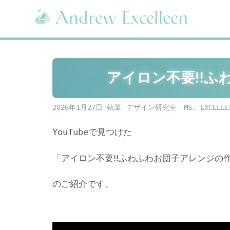
Skip
to
content
アイロン不要‼️
2026年1月27日
デザイン研究室 MS. EXCELLE
YouTubeで見つけた
「アイロン不要‼️ふわふわお団子アレンジの
のご紹介です。