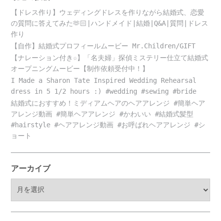
【ドレス作り】ウェディングドレスを作りながら結婚式、恋愛
の質問に答えてみた🫶🏻|ハンドメイド|結婚|Q&A|質問|ドレス
作り
【自作】結婚式プロフィールムービー Mr.Children/GIFT
【ナレーション付き☆】「名夫婦」探偵ミステリー仕立て結婚式
オープニングムービー【制作依頼受付中！】
I Made a Sharon Tate Inspired Wedding Rehearsal
dress in 5 1/2 hours :) #wedding #sewing #bride
結婚式におすすめ！ミディアムヘアのヘアアレンジ #簡単ヘア
アレンジ動画 #簡単ヘアアレンジ #かわいい #結婚式髪型
#hairstyle #ヘアアレンジ動画 #お呼ばれヘアアレンジ #シ
ョート
アーカイブ
ア
ー
カ
イ