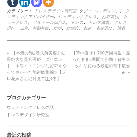
カテゴリー：
ドレスデザイン研究室
タグ：
ウエディング
,
ウ
エディングアドバイザー
,
ウェディングドレス
,
お衣裳店
,
カ
ラードレス
,
ソルテール仙台店
,
ドレス
,
ドレス試着
,
ドレス
選び
,
仙台
,
新郎新婦
,
結婚
,
結婚式
,
衣裳
,
衣裳選び
,
試着
Post
←
【本気の‼️結婚式前美容】効
【背中痩せ】700万回再生！座
navigation
果絶大な美容医療、ダイエッ
ったまま2週間で姿勢・背中ス
ト、ホワイトニングなど🦷💉や
ッキリ変わる最速の背中痩せ
って良かった施術総集編✨【プ
🔥
→
レ花嫁さん絶対見て👰🏻‍♀️💐】
ブログカテゴリー
ウェディングドレスの話
ドレスデザイン研究室
最近の投稿