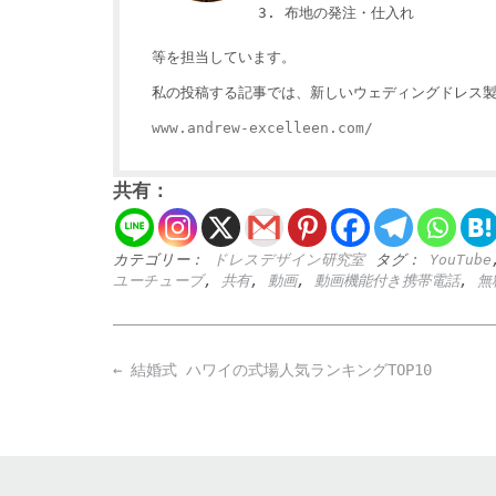
布地の発注・仕入れ
等を担当しています。
私の投稿する記事では、新しいウェディングドレス
www.andrew-excelleen.com/
共有：
カテゴリー：
ドレスデザイン研究室
タグ：
YouTube
ユーチューブ
,
共有
,
動画
,
動画機能付き携帯電話
,
無
Post
←
結婚式 ハワイの式場人気ランキングTOP10
navigation