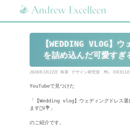
Skip
to
content
【WEDDING VLO
を詰め込んだ可愛すぎる前
2026年3月22日
デザイン研究室 MS. EXCELLE
YouTubeで見つけた
「【Wedding vlog】ウェディングド
ます👰‍♀️💐」
のご紹介です。