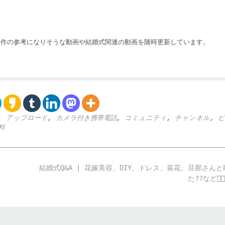
製作の参考になりそうな動画や結婚式関連の動画を随時更新しています。
,
アップロード
,
カメラ付き携帯電話
,
コミュニティ
,
チャンネル
,
ビ
料
結婚式Q&A | 花嫁美容、DIY、ドレス、装花、旦那さん
た??など👰🏼