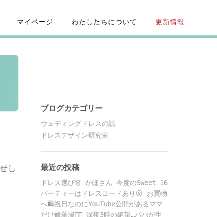
マイページ
わたしたちについて
更新情報
ブログカテゴリー
ウェディングドレスの話
ドレスデザイン研究室
最近の投稿
見せし
ドレス選び👗 かほさん 今度のSweet 16
パーティーはドレスコードあり😮 お買物
へ🛍️祝日なのにYouTube公開があるママ
だけ修羅場😵‍💫 深夜3時の絶望…パパが生