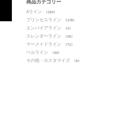
ブ
商品カテゴリー
Aライン
(103)
プリンセスライン
(178)
エンパイアライン
(2)
スレンダーライン
(26)
マーメイドライン
(71)
ベルライン
(33)
その他・カスタマイズ
(0)