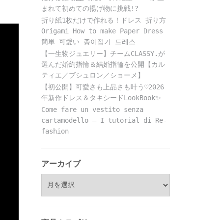
まれて初めての揚げ物に挑戦!?
折り紙1枚だけで作れる！ドレス 折り方
Origami How to make Paper Dress
簡単 可愛い 종이접기 드레스
【一生物ジュエリー】チームCLASSY.が
選んだ婚約指輪＆結婚指輪を公開【カル
ティエ／ブシュロン／ショーメ】
【初公開】可愛さも上品さも叶う♡2026
年新作ドレス＆タキシードLookBook✨
Come fare un vestito senza
cartamodello – I tutorial di Re-
fashion
アーカイブ
ア
ー
カ
イ