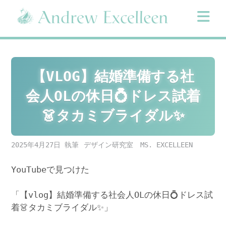
Skip
to
content
【VLOG】結婚準備する社
会人OLの休日💍ドレス試着
👗タカミブライダル✨
2025年4月27日
デザイン研究室 MS. EXCELLEEN
YouTubeで見つけた
「【vlog】結婚準備する社会人OLの休日💍ドレス試
着👗タカミブライダル✨」