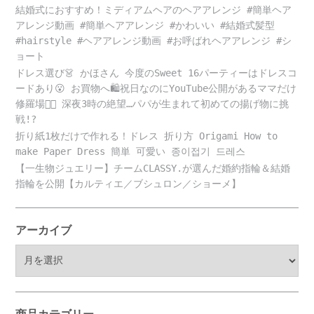
結婚式におすすめ！ミディアムヘアのヘアアレンジ #簡単ヘア
アレンジ動画 #簡単ヘアアレンジ #かわいい #結婚式髪型
#hairstyle #ヘアアレンジ動画 #お呼ばれヘアアレンジ #シ
ョート
ドレス選び👗 かほさん 今度のSweet 16パーティーはドレスコ
ードあり😮 お買物へ🛍️祝日なのにYouTube公開があるママだけ
修羅場😵‍💫 深夜3時の絶望…パパが生まれて初めての揚げ物に挑
戦!?
折り紙1枚だけで作れる！ドレス 折り方 Origami How to
make Paper Dress 簡単 可愛い 종이접기 드레스
【一生物ジュエリー】チームCLASSY.が選んだ婚約指輪＆結婚
指輪を公開【カルティエ／ブシュロン／ショーメ】
アーカイブ
ア
ー
カ
イ
ブ