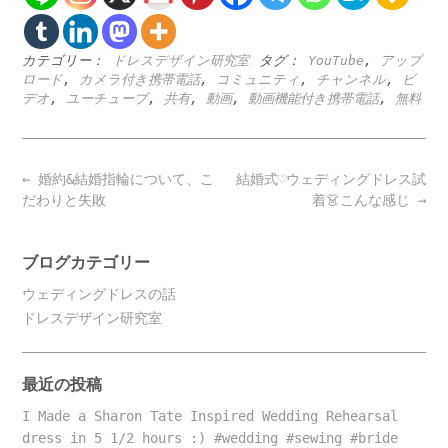
カテゴリー：
ドレスデザイン研究室
タグ：
YouTube
,
アップ
ロード
,
カメラ付き携帯電話
,
コミュニティ
,
チャンネル
,
ビ
デオ
,
ユーチューブ
,
共有
,
動画
,
動画機能付き携帯電話
,
無料
Post
←
婚約&結婚指輪について、こ
結婚式♡ウェディングドレス試
navigation
だわりと失敗
着👗こんな感じ
→
ブログカテゴリー
ウェディングドレスの話
ドレスデザイン研究室
最近の投稿
I Made a Sharon Tate Inspired Wedding Rehearsal
dress in 5 1/2 hours :) #wedding #sewing #bride