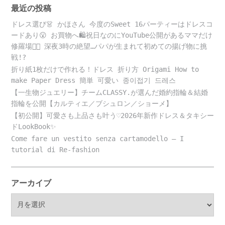
最近の投稿
ドレス選び👗 かほさん 今度のSweet 16パーティーはドレスコ
ードあり😮 お買物へ🛍️祝日なのにYouTube公開があるママだけ
修羅場😵‍💫 深夜3時の絶望…パパが生まれて初めての揚げ物に挑
戦!?
折り紙1枚だけで作れる！ドレス 折り方 Origami How to
make Paper Dress 簡単 可愛い 종이접기 드레스
【一生物ジュエリー】チームCLASSY.が選んだ婚約指輪＆結婚
指輪を公開【カルティエ／ブシュロン／ショーメ】
【初公開】可愛さも上品さも叶う♡2026年新作ドレス＆タキシー
ドLookBook✨
Come fare un vestito senza cartamodello – I
tutorial di Re-fashion
アーカイブ
ア
ー
カ