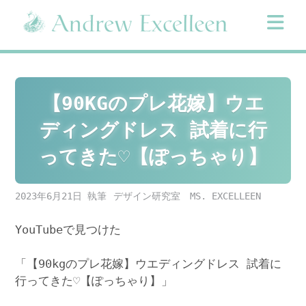
Skip
to
content
【90KGのプレ花嫁】ウエ
ディングドレス 試着に行
ってきた♡【ぽっちゃり】
2023年6月21日
デザイン研究室 MS. EXCELLEEN
YouTubeで見つけた
「【90kgのプレ花嫁】ウエディングドレス 試着に
行ってきた♡【ぽっちゃり】」