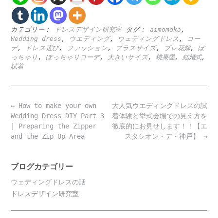
カテゴリー：
ドレスデザイン研究室
タグ：
aimomoka
,
Wedding dress
,
ウエディング
,
ウェディングドレス
,
コー
デ
,
ドレス選び
,
ファッション
,
プラスサイズ
,
プレ花嫁
,
ぽ
っちゃり
,
ぽっちゃりコーデ
,
大きいサイズ
,
桃果愛
,
結婚式
,
試着
Post
←
How to make your own
大人気ウエディングドレスの試
navigation
Wedding Dress DIY Part 3
着体験と挙式会場での見え方を
| Preparing the Zipper
徹底的にお見せします！！【エ
and the Zip-Up Area
スタシオン・デ・神戸】
→
ブログカテゴリー
ウェディングドレスの話
ドレスデザイン研究室