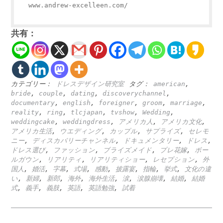
www.andrew-excelleen.com/
共有：
カテゴリー：
ドレスデザイン研究室
タグ：
american
,
bride
,
couple
,
dating
,
discoverychannel
,
documentary
,
english
,
foreigner
,
groom
,
marriage
,
reality
,
ring
,
tlcjapan
,
tvshow
,
Wedding
,
weddingcake
,
weddingdress
,
アメリカ人
,
アメリカ文化
,
アメリカ生活
,
ウエディング
,
カップル
,
サプライズ
,
セレモ
ニー
,
ディスカバリーチャンネル
,
ドキュメンタリー
,
ドレス
,
ドレス選び
,
ファッション
,
ブライズメイド
,
プレ花嫁
,
ボー
ルガウン
,
リアリティ
,
リアリティショー
,
レセプション
,
外
国人
,
婚活
,
字幕
,
式場
,
感動
,
披露宴
,
指輪
,
挙式
,
文化の違
い
,
新婦
,
新郎
,
海外
,
海外生活
,
涙
,
涙腺崩壊
,
結婚
,
結婚
式
,
義手
,
義肢
,
英語
,
英語勉強
,
試着