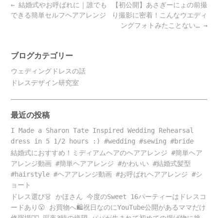
Post
←
結婚式やお呼ばれに｜誰でも
【初公開】あさぎーにょの前撮
navigation
できる簡単セルフヘアアレンジ
り撮影に密着！こんなウエディ
ングフォトみたことない…
→
ブログカテゴリー
ウェディングドレスの話
ドレスデザイン研究室
最近の投稿
I Made a Sharon Tate Inspired Wedding Rehearsal
dress in 5 1/2 hours :) #wedding #sewing #bride
結婚式におすすめ！ミディアムヘアのヘアアレンジ #簡単ヘア
アレンジ動画 #簡単ヘアアレンジ #かわいい #結婚式髪型
#hairstyle #ヘアアレンジ動画 #お呼ばれヘアアレンジ #シ
ョート
ドレス選び👗 かほさん 今度のSweet 16パーティーはドレスコ
ードあり😮 お買物へ🛍️祝日なのにYouTube公開があるママだけ