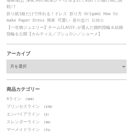
修羅場😵‍💫 深夜3時の絶望…パパが生まれて初めての揚げ物に挑
戦!?
折り紙1枚だけで作れる！ドレス 折り方 Origami How to
make Paper Dress 簡単 可愛い 종이접기 드레스
【一生物ジュエリー】チームCLASSY.が選んだ婚約指輪＆結婚
指輪を公開【カルティエ／ブシュロン／ショーメ】
アーカイブ
ア
ー
カ
イ
ブ
商品カテゴリー
Aライン
(103)
プリンセスライン
(178)
エンパイアライン
(2)
スレンダーライン
(26)
マーメイドライン
(71)