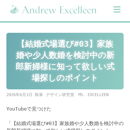
Skip
to
content
【結婚式場選び#03】家族
婚や少人数婚を検討中の新
郎新婦様に知って欲しい式
場探しのポイント
2026年6月1日
デザイン研究室 MS. EXCELLEEN
YouTubeで見つけた
「【結婚式場選び#03】家族婚や少人数婚を検討中の