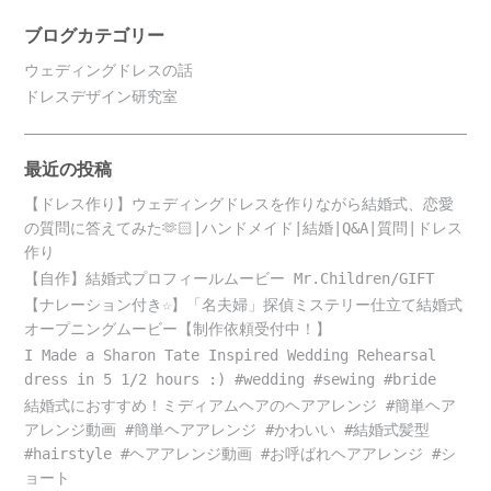
ブログカテゴリー
ウェディングドレスの話
ドレスデザイン研究室
最近の投稿
【ドレス作り】ウェディングドレスを作りながら結婚式、恋愛
の質問に答えてみた🫶🏻|ハンドメイド|結婚|Q&A|質問|ドレス
作り
【自作】結婚式プロフィールムービー Mr.Children/GIFT
【ナレーション付き☆】「名夫婦」探偵ミステリー仕立て結婚式
オープニングムービー【制作依頼受付中！】
I Made a Sharon Tate Inspired Wedding Rehearsal
dress in 5 1/2 hours :) #wedding #sewing #bride
結婚式におすすめ！ミディアムヘアのヘアアレンジ #簡単ヘア
アレンジ動画 #簡単ヘアアレンジ #かわいい #結婚式髪型
#hairstyle #ヘアアレンジ動画 #お呼ばれヘアアレンジ #シ
ョート