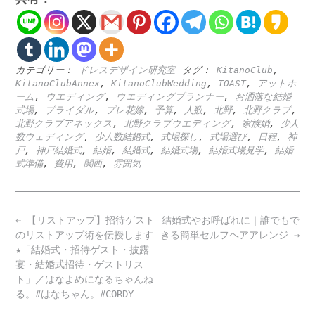
カテゴリー：
ドレスデザイン研究室
タグ：
KitanoClub
,
KitanoClubAnnex
,
KitanoClubWedding
,
TOAST
,
アットホ
ーム
,
ウエディング
,
ウエディングプランナー
,
お洒落な結婚
式場
,
ブライダル
,
プレ花嫁
,
予算
,
人数
,
北野
,
北野クラブ
,
北野クラブアネックス
,
北野クラブウエディング
,
家族婚
,
少人
数ウェディング
,
少人数結婚式
,
式場探し
,
式場選び
,
日程
,
神
戸
,
神戸結婚式
,
結婚
,
結婚式
,
結婚式場
,
結婚式場見学
,
結婚
式準備
,
費用
,
関西
,
雰囲気
Post
←
【リストアップ】招待ゲスト
結婚式やお呼ばれに｜誰でもで
navigation
のリストアップ術を伝授します
きる簡単セルフヘアアレンジ
→
★「結婚式・招待ゲスト・披露
宴・結婚式招待・ゲストリス
ト」／はなよめになるちゃんね
る。#はなちゃん。#CORDY