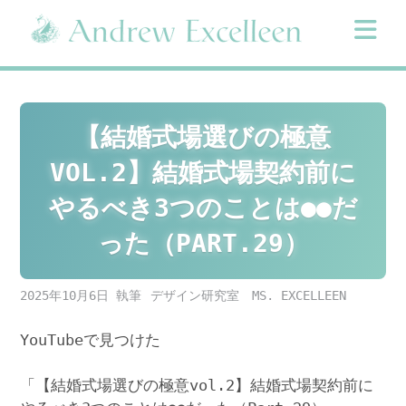
Skip
to
content
【結婚式場選びの極意
VOL.2】結婚式場契約前に
やるべき3つのことは●●だ
った（PART.29）
2025年10月6日
デザイン研究室 MS. EXCELLEEN
YouTubeで見つけた
「【結婚式場選びの極意vol.2】結婚式場契約前に