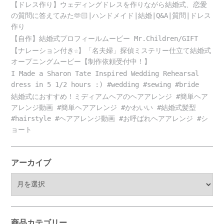
【ドレス作り】ウェディングドレスを作りながら結婚式、恋愛
の質問に答えてみた🫶🏻|ハンドメイド|結婚|Q&A|質問|ドレス
作り
【自作】結婚式プロフィールムービー Mr.Children/GIFT
【ナレーション付き☆】「名夫婦」探偵ミステリー仕立て結婚式
オープニングムービー【制作依頼受付中！】
I Made a Sharon Tate Inspired Wedding Rehearsal
dress in 5 1/2 hours :) #wedding #sewing #bride
結婚式におすすめ！ミディアムヘアのヘアアレンジ #簡単ヘア
アレンジ動画 #簡単ヘアアレンジ #かわいい #結婚式髪型
#hairstyle #ヘアアレンジ動画 #お呼ばれヘアアレンジ #シ
ョート
アーカイブ
ア
ー
カ
イ
ブ
商品カテゴリー