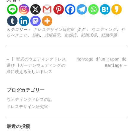
カテゴリー：
ドレスデザイン研究室
タグ：
ウエディング
,
や
るべきこと
,
契約
,
式場見学
,
結婚式
,
結婚式場
,
結婚準備
Post
←
[ 挙式のウェディングドレス
Montage d’un jupon de
navigation
選び ]ガーデンウェディングの
mariage
→
緑に映える美しいドレス
ブログカテゴリー
ウェディングドレスの話
ドレスデザイン研究室
最近の投稿