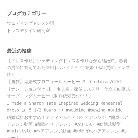
ブログカテゴリー
ウェディングドレスの話
ドレスデザイン研究室
最近の投稿
【ドレス作り】ウェディングドレスを作りながら結婚式、恋愛
の質問に答えてみた🫶🏻|ハンドメイド|結婚|Q&A|質問|ドレス
作り
【自作】結婚式プロフィールムービー Mr.Children/GIFT
【ナレーション付き☆】「名夫婦」探偵ミステリー仕立て結婚式
オープニングムービー【制作依頼受付中！】
I Made a Sharon Tate Inspired Wedding Rehearsal
dress in 5 1/2 hours :) #wedding #sewing #bride
結婚式におすすめ！ミディアムヘアのヘアアレンジ #簡単ヘア
アレンジ動画 #簡単ヘアアレンジ #かわいい #結婚式髪型
#hairstyle #ヘアアレンジ動画 #お呼ばれヘアアレンジ #シ
ョート