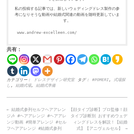
私の投稿する記事では、新しいウェディングドレス製作の参
考になりそうな動画や結婚式関連の動画を随時更新していま
す。
www.andrew-excelleen.com/
共有：
カテゴリー：
ドレスデザイン研究室
タグ：
#POMERI
,
式場探
し
,
結婚式場
,
結婚式準備
Post
←
結婚式参列セルフヘアアレン
【顔タイプ診断】プロ監修！顔
navigation
ジ🎶 #ヘアアレンジ #ヘアアレ
タイプ診断別 おすすめウェデ
ンジ動画 #簡単アレンジ #セル
ィングドレスを解説！【結婚
フヘアアレンジ #結婚式参列
式】【アニヴェルセル】
→