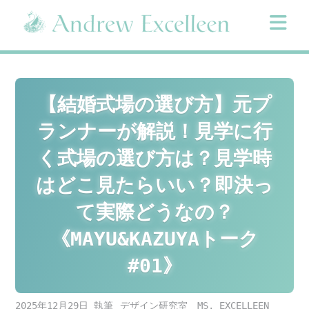
Skip
to
content
【結婚式場の選び方】元プ
ランナーが解説！見学に行
く式場の選び方は？見学時
はどこ見たらいい？即決っ
て実際どうなの？
《MAYU&KAZUYAトーク
#01》
2025年12月29日
デザイン研究室 MS. EXCELLEEN