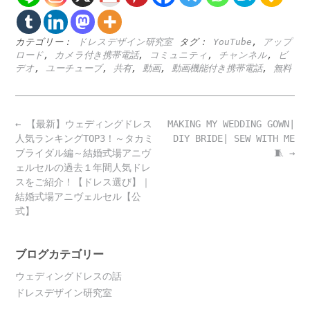
カテゴリー：
ドレスデザイン研究室
タグ：
YouTube
,
アップ
ロード
,
カメラ付き携帯電話
,
コミュニティ
,
チャンネル
,
ビ
デオ
,
ユーチューブ
,
共有
,
動画
,
動画機能付き携帯電話
,
無料
Post
←
【最新】ウェディングドレス
MAKING MY WEDDING GOWN|
navigation
人気ランキングTOP3！～タカミ
DIY BRIDE| SEW WITH ME
ブライダル編～結婚式場アニヴ
🧵
→
ェルセルの過去１年間人気ドレ
スをご紹介！【ドレス選び】｜
結婚式場アニヴェルセル【公
式】
ブログカテゴリー
ウェディングドレスの話
ドレスデザイン研究室