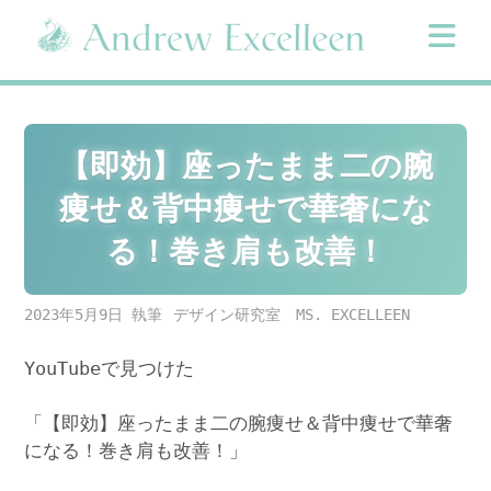
Skip
to
content
【即効】座ったまま二の腕
痩せ＆背中痩せで華奢にな
る！巻き肩も改善！
2023年5月9日
デザイン研究室 MS. EXCELLEEN
YouTubeで見つけた
「【即効】座ったまま二の腕痩せ＆背中痩せで華奢
になる！巻き肩も改善！」