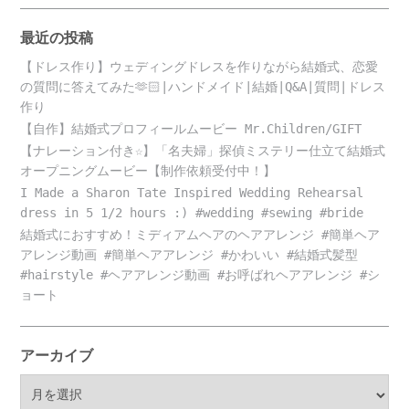
最近の投稿
【ドレス作り】ウェディングドレスを作りながら結婚式、恋愛
の質問に答えてみた🫶🏻|ハンドメイド|結婚|Q&A|質問|ドレス
作り
【自作】結婚式プロフィールムービー Mr.Children/GIFT
【ナレーション付き☆】「名夫婦」探偵ミステリー仕立て結婚式
オープニングムービー【制作依頼受付中！】
I Made a Sharon Tate Inspired Wedding Rehearsal
dress in 5 1/2 hours :) #wedding #sewing #bride
結婚式におすすめ！ミディアムヘアのヘアアレンジ #簡単ヘア
アレンジ動画 #簡単ヘアアレンジ #かわいい #結婚式髪型
#hairstyle #ヘアアレンジ動画 #お呼ばれヘアアレンジ #シ
ョート
アーカイブ
ア
ー