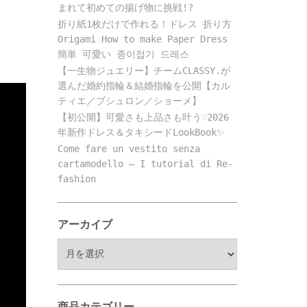
まれて初めての揚げ物に挑戦!?
折り紙1枚だけで作れる！ドレス 折り方
Origami How to make Paper Dress
簡単 可愛い 종이접기 드레스
【一生物ジュエリー】チームCLASSY.が
選んだ婚約指輪＆結婚指輪を公開【カル
ティエ／ブシュロン／ショーメ】
【初公開】可愛さも上品さも叶う♡2026
年新作ドレス＆タキシードLookBook✨
Come fare un vestito senza
cartamodello – I tutorial di Re-
fashion
アーカイブ
ア
ー
カ
イ
ブ
商品カテゴリー