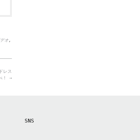
デオ
,
ドレス
比べ！
→
SNS