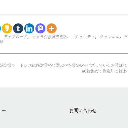
,
アップロード
,
カメラ付き携帯電話
,
コミュニティ
,
チャンネル
,
ビ
料
決定👗✨
ドレスは絶対骨格で選ぶべき👗SNSでバズっているお呼ばれ
40着集めて骨格別に着
ュー
お問い合わせ