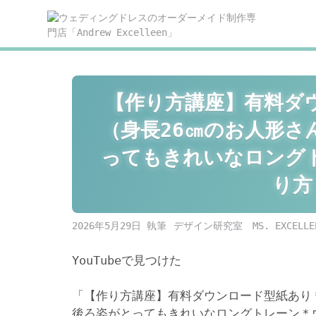
Skip
to
content
【作り方講座】有料ダ
（身長26㎝のお人形
ってもきれいなロング
り方
2026年5月29日
デザイン研究室 MS. EXCELLE
YouTubeで見つけた
「【作り方講座】有料ダウンロード型紙あり
後ろ姿がとってもきれいなロングトレーン＊ウ