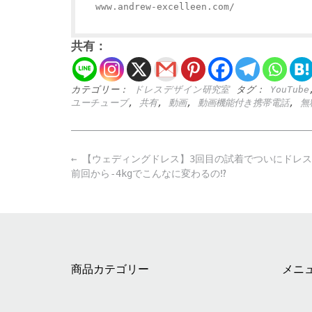
www.andrew-excelleen.com/
共有：
カテゴリー：
ドレスデザイン研究室
タグ：
YouTube
ユーチューブ
,
共有
,
動画
,
動画機能付き携帯電話
,
無
Post
←
【ウェディングドレス】3回目の試着でついにドレス
navigation
前回から-4kgでこんなに変わるの⁉️
商品カテゴリー
メニ