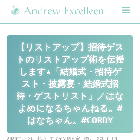
Skip
to
content
【リストアップ】招待ゲス
トのリストアップ術を伝授
します★「結婚式・招待ゲ
スト・披露宴・結婚式招
待・ゲストリスト」／はな
よめになるちゃんねる。#
はなちゃん。#CORDY
2026年6月2日
デザイン研究室 MS. EXCELLEEN