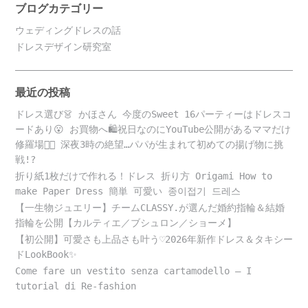
ブログカテゴリー
ウェディングドレスの話
ドレスデザイン研究室
最近の投稿
ドレス選び👗 かほさん 今度のSweet 16パーティーはドレスコ
ードあり😮 お買物へ🛍️祝日なのにYouTube公開があるママだけ
修羅場😵‍💫 深夜3時の絶望…パパが生まれて初めての揚げ物に挑
戦!?
折り紙1枚だけで作れる！ドレス 折り方 Origami How to
make Paper Dress 簡単 可愛い 종이접기 드레스
【一生物ジュエリー】チームCLASSY.が選んだ婚約指輪＆結婚
指輪を公開【カルティエ／ブシュロン／ショーメ】
【初公開】可愛さも上品さも叶う♡2026年新作ドレス＆タキシー
ドLookBook✨
Come fare un vestito senza cartamodello – I
tutorial di Re-fashion