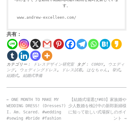
す。
www.andrew-excelleen.com/
共有：
カテゴリー：
ドレスデザイン研究室
タグ：
CORDY
,
ウエディ
ング
,
ウェディングドレス
,
ドレス試着
,
はなちゃん
,
挙式
,
結婚式
,
結婚式準備
Post
←
ONE MONTH TO MAKE MY
【結婚式場選び#03】家族婚や
navigation
WEDDING DRESS! (Dresses?)
少人数婚を検討中の新郎新婦様
I. Am. Scared. #wedding
に知って欲しい式場探しのポイ
#sewing #bride #fashion
ント
→