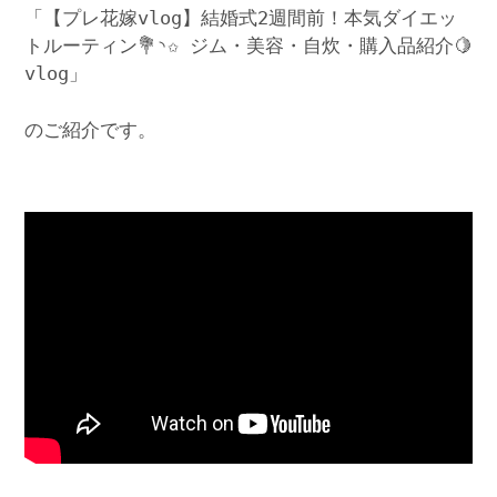
「【プレ花嫁vlog】結婚式2週間前！本気ダイエッ
トルーティン💐◝✩ ジム・美容・自炊・購入品紹介🍋
vlog」
のご紹介です。