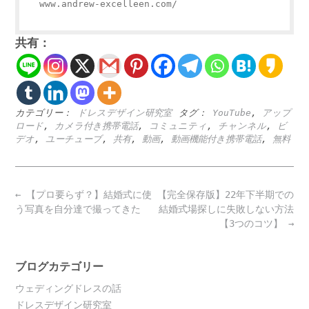
www.andrew-excelleen.com/
共有：
カテゴリー：
ドレスデザイン研究室
タグ：
YouTube
,
アップ
ロード
,
カメラ付き携帯電話
,
コミュニティ
,
チャンネル
,
ビ
デオ
,
ユーチューブ
,
共有
,
動画
,
動画機能付き携帯電話
,
無料
Post
←
【プロ要らず？】結婚式に使
【完全保存版】22年下半期での
navigation
う写真を自分達で撮ってきた
結婚式場探しに失敗しない方法
【3つのコツ】
→
ブログカテゴリー
ウェディングドレスの話
ドレスデザイン研究室