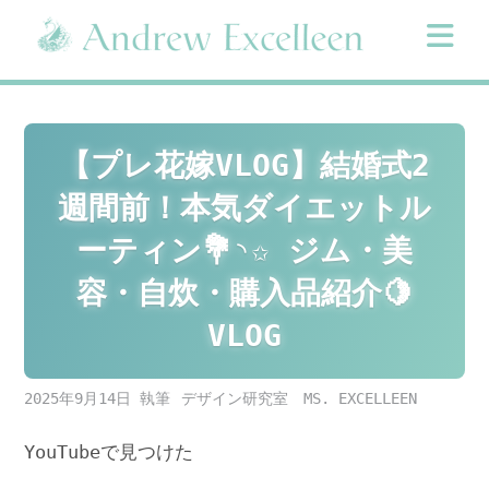
Skip
to
content
【プレ花嫁VLOG】結婚式2
週間前！本気ダイエットル
ーティン💐◝✩ ジム・美
容・自炊・購入品紹介🍋
VLOG
2025年9月14日
デザイン研究室 MS. EXCELLEEN
YouTubeで見つけた