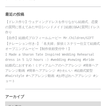
最近の投稿
【ドレス作り】ウェディングドレスを作りながら結婚式、恋愛
の質問に答えてみた🫶🏻|ハンドメイド|結婚|Q&A|質問|ドレス
作り
【自作】結婚式プロフィールムービー Mr.Children/GIFT
【ナレーション付き☆】「名夫婦」探偵ミステリー仕立て結婚式
オープニングムービー【制作依頼受付中！】
I Made a Sharon Tate Inspired Wedding Rehearsal
dress in 5 1/2 hours :) #wedding #sewing #bride
結婚式におすすめ！ミディアムヘアのヘアアレンジ #簡単ヘア
アレンジ動画 #簡単ヘアアレンジ #かわいい #結婚式髪型
#hairstyle #ヘアアレンジ動画 #お呼ばれヘアアレンジ #シ
ョート
アーカイブ
ア